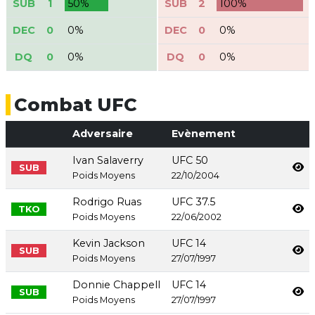
SUB
1
50%
SUB
2
100%
DEC
0
0%
DEC
0
0%
DQ
0
0%
DQ
0
0%
Combat UFC
Adversaire
Evènement
Ivan Salaverry
UFC 50
SUB
Poids Moyens
22/10/2004
Rodrigo Ruas
UFC 37.5
TKO
Poids Moyens
22/06/2002
Kevin Jackson
UFC 14
SUB
Poids Moyens
27/07/1997
Donnie Chappell
UFC 14
SUB
Poids Moyens
27/07/1997