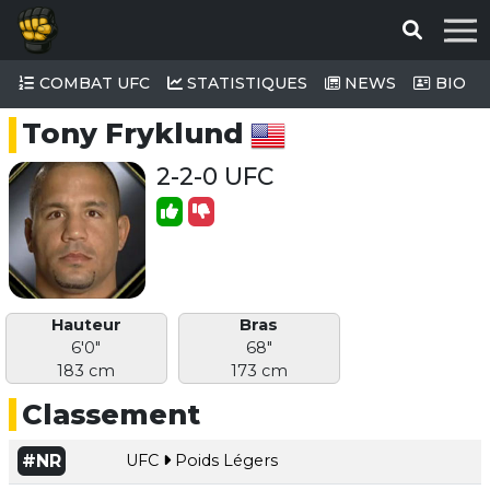
COMBAT UFC
STATISTIQUES
NEWS
BIO
Tony Fryklund
2-2-0 UFC
Hauteur
Bras
6'0"
68"
183 cm
173 cm
Classement
#NR
UFC
Poids Légers