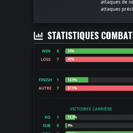
attaques de se
attaques préci
STATISTIQUES COMBA
WIN
8
53%
LOSS
7
47%
FINISH
1
12.5%
AUTRE
7
87.5%
VICTOIRES CARRIÈRE
KO
1
12.5%
SUB
0
0%