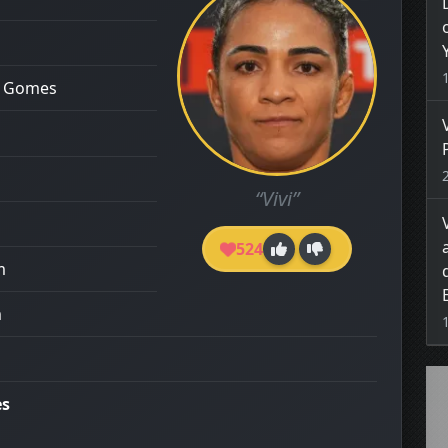
o Gomes
“Vivi”
524
m
m
es