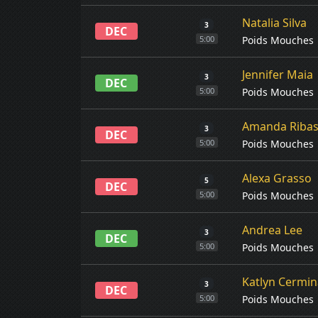
Natalia Silva
3
DEC
Poids Mouches
5:00
Jennifer Maia
3
DEC
Poids Mouches
5:00
Amanda Riba
3
DEC
Poids Mouches
5:00
Alexa Grasso
5
DEC
Poids Mouches
5:00
Andrea Lee
3
DEC
Poids Mouches
5:00
Katlyn Cermin
3
DEC
Poids Mouches
5:00