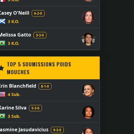
Casey O'Neill
6-2-0
3 K.O.
Melissa Gatto
3-3-0
3 K.O.
TOP 5 SOUMISSIONS POIDS
MOUCHES
Erin Blanchfield
8-1-0
4 Sub.
Karine Silva
5-3-0
3 Sub.
Jasmine Jasudavicius
9-3-0