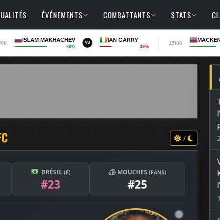
UALITÉS
ÉVÉNEMENTS
COMBATTANTS
STATS
C
ISLAM MAKHACHEV
IAN GARRY
MACKEN
/08
15/08
VS
68%
32%
FC
/
BRÉSIL
MOUCHES
(F)
(FANS)
#23
#25