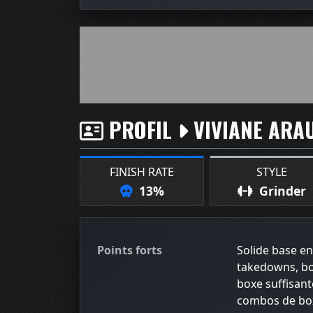
PROFIL
VIVIANE ARA
FINISH RATE
STYLE
13%
Grinder
Points forts
Solide base en 
takedowns, bon
boxe suffisan
combos de boxe