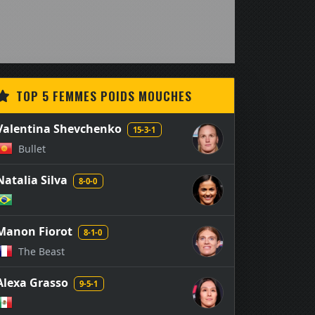
TOP 5 FEMMES POIDS MOUCHES
Valentina Shevchenko
15-3-1
Bullet
Natalia Silva
8-0-0
Manon Fiorot
8-1-0
The Beast
Alexa Grasso
9-5-1