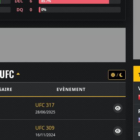
DEC
6
85.7%
DQ
0
0%
UFC
/
SAIRE
EVÈNEMENT
UFC 317
28/06/2025
UFC 309
16/11/2024