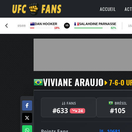
ACCUEIL
ACT
DAN HOOKER
SALAHDINE PARNASSE
05/09
15
VS
18%
82%
VIVIANE ARAUJO
7-6-0 U
FANS
BRÉSIL
#633
#105
24
Points Fans
10681