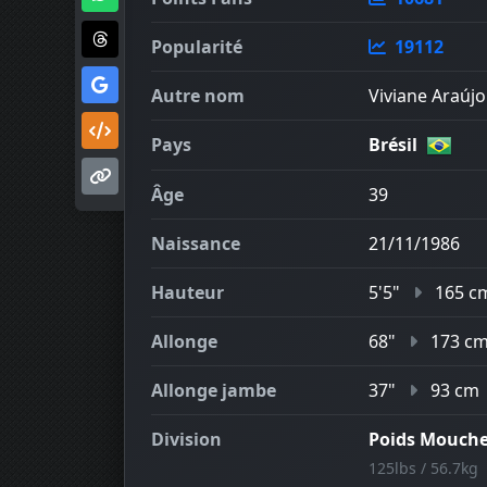
Popularité
19112
Autre nom
Viviane Araúj
Pays
Brésil
Âge
39
Naissance
21/11/1986
Hauteur
5'5"
165 c
Allonge
68"
173 c
Allonge jambe
37"
93 cm
Division
Poids Mouch
125lbs / 56.7kg