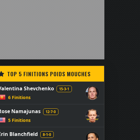
TOP 5 FINITIONS POIDS MOUCHES
Valentina Shevchenko
15-3-1
6 Finitions
Rose Namajunas
12-7-0
5 Finitions
Erin Blanchfield
8-1-0