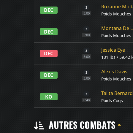
Roxanne Moda
3
DEC
Poids Mouches
5:00
Montana De L
3
DEC
Poids Mouches
5:00
Jessica Eye
3
DEC
131 lbs / 59.42 
5:00
Alexis Davis
3
DEC
Poids Mouches
5:00
Talita Bernar
3
KO
Poids Coqs
0:48
AUTRES COMBATS