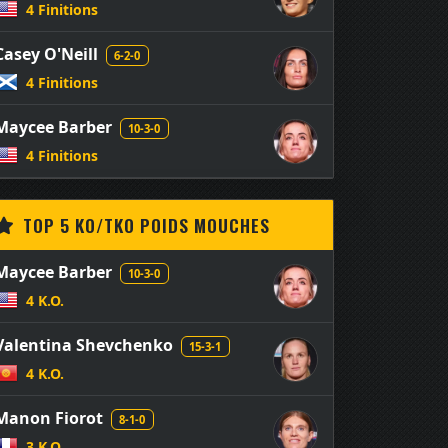
4 Finitions
Casey O'Neill
6-2-0
4 Finitions
Maycee Barber
10-3-0
4 Finitions
TOP 5 KO/TKO POIDS MOUCHES
Maycee Barber
10-3-0
4 K.O.
Valentina Shevchenko
15-3-1
4 K.O.
Manon Fiorot
8-1-0
3 K.O.