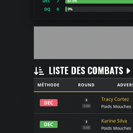
DEC
7
87.5%
DQ
0
0%
LISTE DES COMBATS
MÉTHODE
ROUND
ADVER
Tracy Cortez
3
DEC
Poids Mouches
5:00
Karine Silva
3
DEC
Poids Mouches
5:00