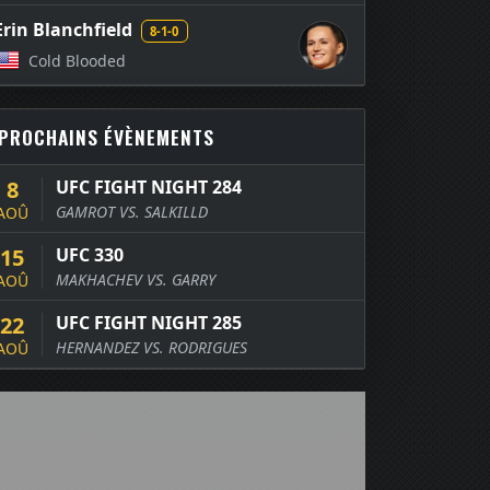
Erin Blanchfield
8-1-0
Cold Blooded
PROCHAINS ÉVÈNEMENTS
8
UFC FIGHT NIGHT 284
GAMROT VS. SALKILLD
AOÛ
15
UFC 330
MAKHACHEV VS. GARRY
AOÛ
22
UFC FIGHT NIGHT 285
HERNANDEZ VS. RODRIGUES
AOÛ