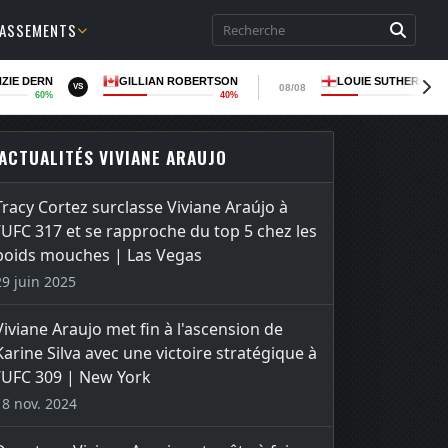
LASSEMENTS
ZIE DERN
GILLIAN ROBERTSON
LOUIE SUTHERLAN
08/08
VS
60%
40%
36
ACTUALITÉS VIVIANE ARAUJO
Tracy Cortez surclasse Viviane Araújo à
l’UFC 317 et se rapproche du top 5 chez les
poids mouches | Las Vegas
29 juin 2025
Viviane Araujo met fin à l'ascension de
Karine Silva avec une victoire stratégique à
l’UFC 309 | New York
18 nov. 2024