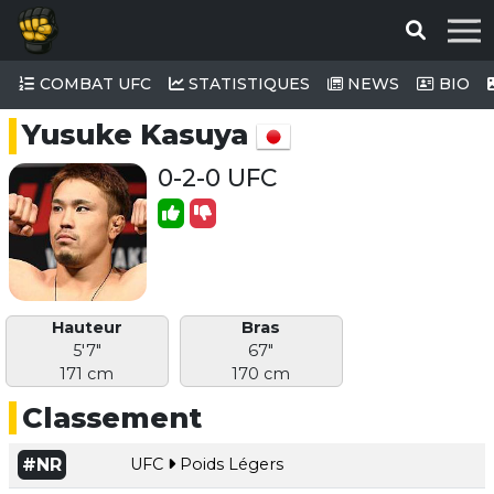
COMBAT UFC
STATISTIQUES
NEWS
BIO
Yusuke Kasuya
0-2-0 UFC
Hauteur
Bras
5'7"
67"
171 cm
170 cm
Classement
#NR
UFC
Poids Légers