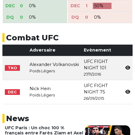
DEC
0
0%
DEC
1
50%
DQ
0
0%
DQ
0
0%
Combat UFC
Adversaire
Evènement
UFC FIGHT
Alexander Volkanovski
NIGHT 101
TKO
Poids Légers
27/11/2016
UFC FIGHT
Nick Hein
NIGHT 75
DEC
Poids Légers
26/09/2015
News
UFC Paris : Un choc 100 %
français entre Farès Ziam et Axel