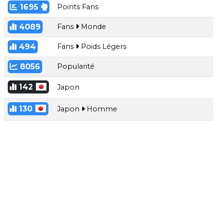
1695
Points Fans
4089
Fans
Monde
494
Fans
Poids Légers
8056
Popularité
142
Japon
130
Japon
Homme