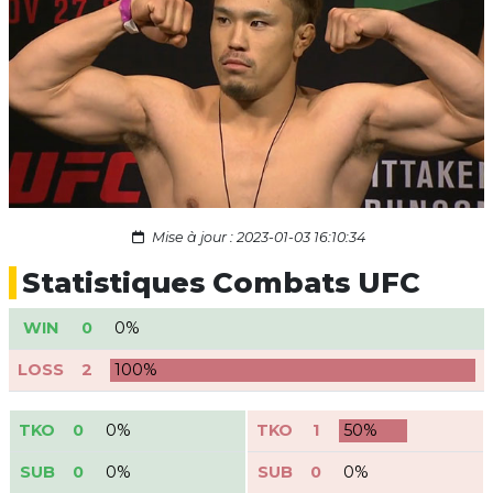
Mise à jour : 2023-01-03 16:10:34
Statistiques Combats UFC
WIN
0
0%
LOSS
2
100%
TKO
0
0%
TKO
1
50%
SUB
0
0%
SUB
0
0%