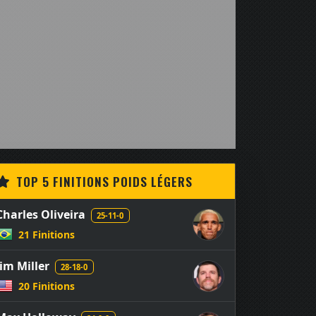
TOP 5 FINITIONS POIDS LÉGERS
Charles Oliveira
25-11-0
21 Finitions
Jim Miller
28-18-0
20 Finitions