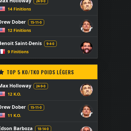
Max Holloway
24-9-0
14 Finitions
Drew Dober
15-11-0
12 Finitions
Benoit Saint-Denis
9-4-0
9 Finitions
TOP 5 KO/TKO POIDS LÉGERS
Max Holloway
24-9-0
12 K.O.
Drew Dober
15-11-0
11 K.O.
Edson Barboza
18-14-0