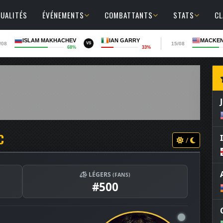
UALITÉS
ÉVÉNEMENTS
COMBATTANTS
STATS
C
ISLAM MAKHACHEV
IAN GARRY
MACKEN
/08
15/08
VS
68%
33%
C
/
LÉGERS
(FANS)
#500