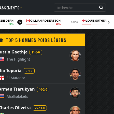
LASSEMENTS
ZIE DERN
GILLIAN ROBERTSON
LOUIE SUTHERLAN
08/08
VS
60%
40%
37
TOP 5 HOMMES POIDS LÉGERS
Justin Gaethje
11-5-0
The Highlight
Ilia Topuria
9-1-0
El Matador
Arman Tsarukyan
10-2-0
Ahalkalakets
Charles Oliveira
25-11-0