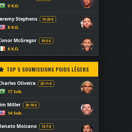
9 K.O.
Jeremy Stephens
15-20-0
8 K.O.
Conor McGregor
10-5-0
8 K.O.
TOP 5 SOUMISSIONS POIDS LÉGERS
Charles Oliveira
25-11-0
17 Sub.
Jim Miller
28-18-0
14 Sub.
Renato Moicano
13-7-0