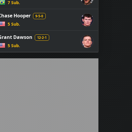
7 Sub.
Chase Hooper
9-5-0
5 Sub.
Grant Dawson
12-2-1
5 Sub.