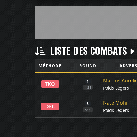
LISTE DES COMBATS
MÉTHODE
ROUND
ADVERS
Marcus Aureli
1
TKO
Poids Légers
4:29
Nate Mohr
3
DEC
Poids Légers
5:00