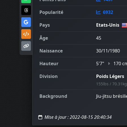
Popularité
6932
Pays
Etats-Unis
Âge
45
Naissance
30/11/1980
Hauteur
5'7"
170 c
Division
Poids Légers
155lbs / 70.31kg
Background
Jiu-jitsu brésil
Mise à jour : 2022-08-15 20:40:34