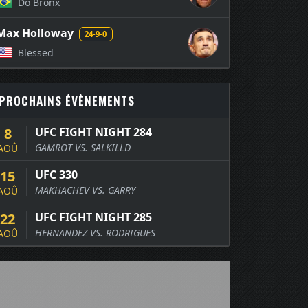
Do Bronx
Max Holloway
24-9-0
Blessed
PROCHAINS ÉVÈNEMENTS
8
UFC FIGHT NIGHT 284
GAMROT VS. SALKILLD
AOÛ
15
UFC 330
MAKHACHEV VS. GARRY
AOÛ
22
UFC FIGHT NIGHT 285
HERNANDEZ VS. RODRIGUES
AOÛ