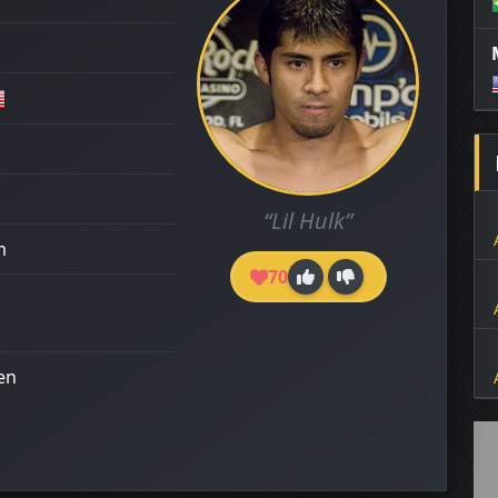
“Lil Hulk”
m
70
ien