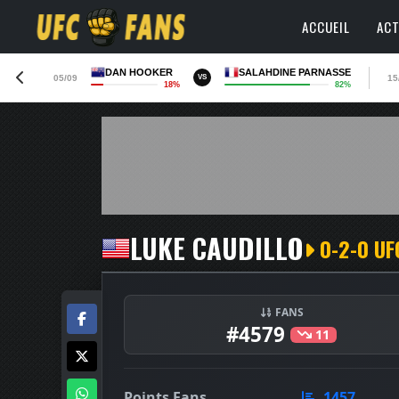
ACCUEIL
ACT
DAN HOOKER
SALAHDINE PARNASSE
05/09
15
VS
18%
82%
LUKE CAUDILLO
0-2-0 UF
FANS
#4579
11
Points Fans
1457