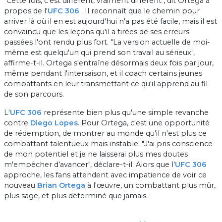
"Cette fois, c'est différent, vraiment différent", dit Ortega à
propos de l'
UFC 306
. Il reconnaît que le chemin pour
arriver là où il en est aujourd'hui n'a pas été facile, mais il est
convaincu que les leçons qu'il a tirées de ses erreurs
passées l'ont rendu plus fort. "La version actuelle de moi-
même est quelqu'un qui prend son travail au sérieux",
affirme-t-il. Ortega s'entraîne désormais deux fois par jour,
même pendant l'intersaison, et il coach certains jeunes
combattants en leur transmettant ce qu'il apprend au fil
de son parcours.
L'
UFC 306
représente bien plus qu'une simple revanche
contre
Diego Lopes
. Pour Ortega, c'est une opportunité
de rédemption, de montrer au monde qu'il n'est plus ce
combattant talentueux mais instable. "J'ai pris conscience
de mon potentiel et je ne laisserai plus mes doutes
m'empêcher d’avancer", déclare-t-il. Alors que l’
UFC 306
approche, les fans attendent avec impatience de voir ce
nouveau
Brian Ortega
à l'œuvre, un combattant plus mûr,
plus sage, et plus déterminé que jamais.