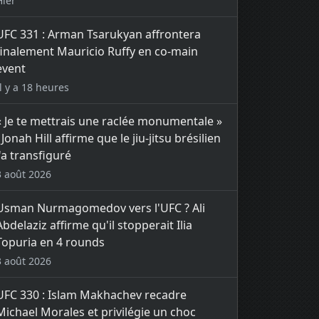
Hier
UFC 331 : Arman Tsarukyan affrontera
finalement Mauricio Ruffy en co-main
event
Il y a 18 heures
« Je te mettrais une raclée monumentale »
: Jonah Hill affirme que le jiu-jitsu brésilien
l'a transfiguré
3 août 2026
Usman Nurmagomedov vers l'UFC ? Ali
Abdelaziz affirme qu'il stopperait Ilia
Topuria en 4 rounds
3 août 2026
UFC 330 : Islam Makhachev recadre
Michael Morales et privilégie un choc