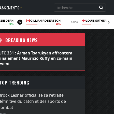
LASSEMENTS
ZIE DERN
GILLIAN ROBERTSON
LOUIE SUTHERLAN
08/08
VS
60%
40%
36
BREAKING NEWS
UFC 331 : Arman Tsarukyan affrontera
finalement Mauricio Ruffy en co-main
event
TOP TRENDING
Brock Lesnar officialise sa retraite
définitive du catch et des sports de
combat