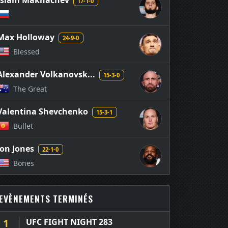
Islam Makhachev
17-1-0
Max Holloway
24-9-0
Blessed
Alexander Volkanovsk...
15-3-0
The Great
Valentina Shevchenko
15-3-1
Bullet
Jon Jones
22-1-0
Bones
EVÈNEMENTS TERMINÉS
1
UFC FIGHT NIGHT 283