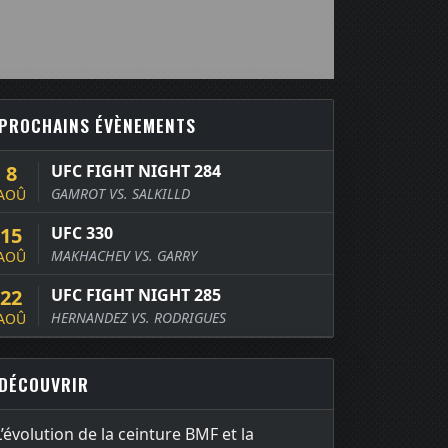
PROCHAINS ÉVÈNEMENTS
8
UFC FIGHT NIGHT 284
GAMROT VS. SALKILLD
AOÛ
15
UFC 330
MAKHACHEV VS. GARRY
AOÛ
22
UFC FIGHT NIGHT 285
HERNANDEZ VS. RODRIGUES
AOÛ
DÉCOUVRIR
L’évolution de la ceinture BMF et la