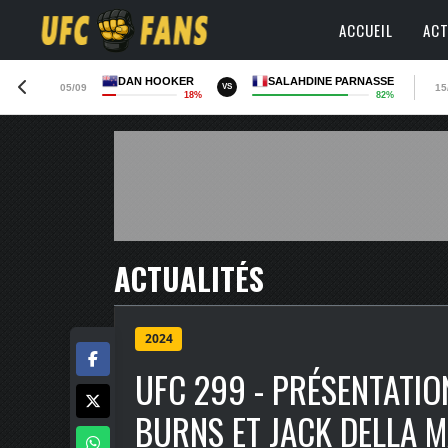
ACCUEIL
ACT
DAN HOOKER
SALAHDINE PARNASSE
05/09
15
VS
18%
82%
ACTUALITÉS
2024
UFC 299 - PRÉSENTATI
BURNS ET JACK DELLA M