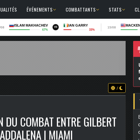
UALITÉS
ÉVÉNEMENTS
COMBATTANTS
STATS
C
ISLAM MAKHACHEV
IAN GARRY
MACKEN
/08
15/08
VS
67%
33%
/
ON DU COMBAT ENTRE GILBERT
ADDALENA | MIAMI