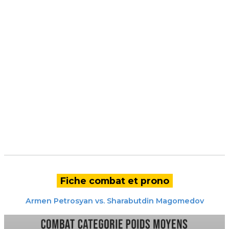
Fiche combat et prono
Armen Petrosyan
vs.
Sharabutdin Magomedov