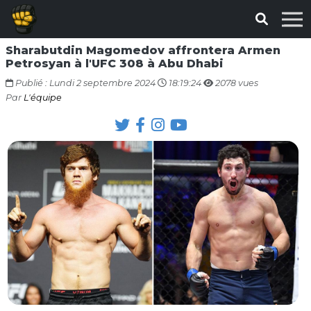
Sharabutdin Magomedov affrontera Armen
Petrosyan à l'UFC 308 à Abu Dhabi
Publié : Lundi 2 septembre 2024
18:19:24
2078 vues
Par
L'équipe