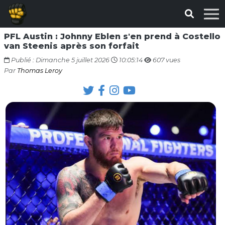
PFL Austin : Johnny Eblen s'en prend à Costello
van Steenis après son forfait
Publié : Dimanche 5 juillet 2026
10:05:14
607 vues
Par
Thomas Leroy