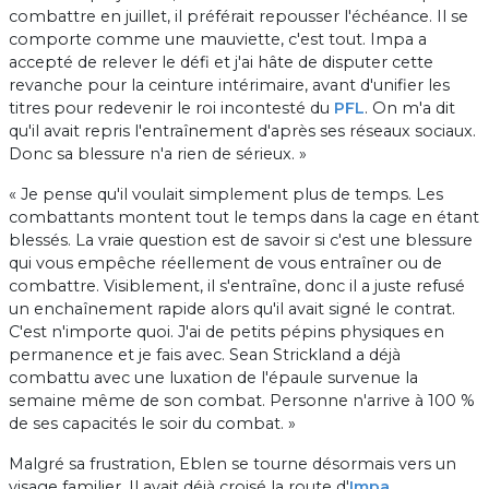
combattre en juillet, il préférait repousser l'échéance. Il se
comporte comme une mauviette, c'est tout. Impa a
accepté de relever le défi et j'ai hâte de disputer cette
revanche pour la ceinture intérimaire, avant d'unifier les
titres pour redevenir le roi incontesté du
PFL
. On m'a dit
qu'il avait repris l'entraînement d'après ses réseaux sociaux.
Donc sa blessure n'a rien de sérieux. »
« Je pense qu'il voulait simplement plus de temps. Les
combattants montent tout le temps dans la cage en étant
blessés. La vraie question est de savoir si c'est une blessure
qui vous empêche réellement de vous entraîner ou de
combattre. Visiblement, il s'entraîne, donc il a juste refusé
un enchaînement rapide alors qu'il avait signé le contrat.
C'est n'importe quoi. J'ai de petits pépins physiques en
permanence et je fais avec. Sean Strickland a déjà
combattu avec une luxation de l'épaule survenue la
semaine même de son combat. Personne n'arrive à 100 %
de ses capacités le soir du combat. »
Malgré sa frustration, Eblen se tourne désormais vers un
visage familier. Il avait déjà croisé la route d'
Impa