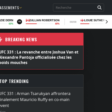
LASSEMENTS
ZIE DERN
GILLIAN ROBERTSON
LOUIE SUTHERLAN
08/08
VS
60%
40%
35
BREAKING NEWS
UFC 331 : La revanche entre Joshua Van et
Alexandre Pantoja officialisée chez les
poids mouches
TOP TRENDING
UFC 331 : Arman Tsarukyan affrontera
finalement Mauricio Ruffy en co-main
event