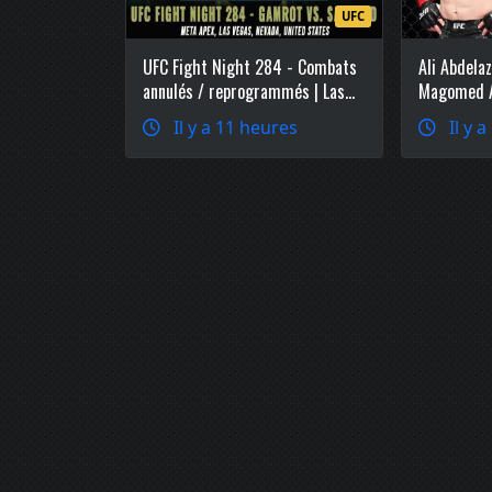
UFC
UFC Fight Night 284 - Combats
Ali Abdelaz
annulés / reprogrammés | Las
Magomed An
Vegas
Costa chez
Il y a 11 heures
Il y 