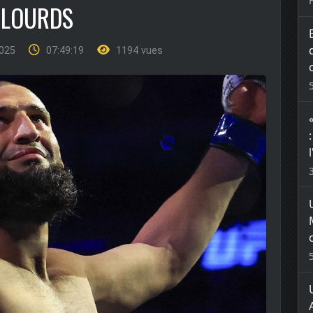
I-LOURDS
2025
07:49:19
1194 vues