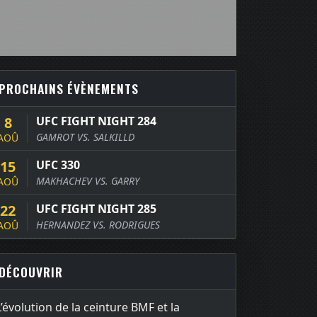
PROCHAINS ÉVÈNEMENTS
8
UFC FIGHT NIGHT 284
GAMROT VS. SALKILLD
AOÛ
15
UFC 330
MAKHACHEV VS. GARRY
AOÛ
22
UFC FIGHT NIGHT 285
HERNANDEZ VS. RODRIGUES
AOÛ
DÉCOUVRIR
L’évolution de la ceinture BMF et la