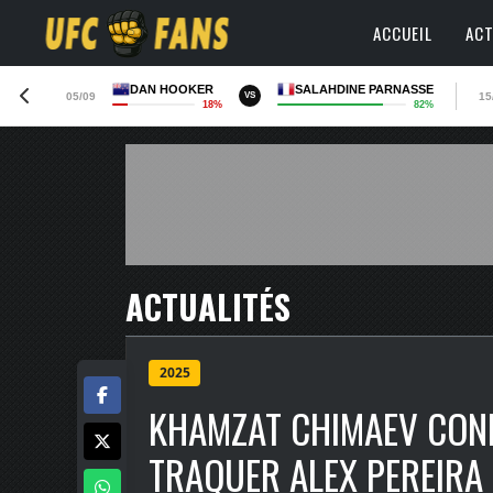
ACCUEIL
ACT
DAN HOOKER
SALAHDINE PARNASSE
05/09
15
VS
18%
82%
ACTUALITÉS
2025
KHAMZAT CHIMAEV CONF
TRAQUER ALEX PEREIRA