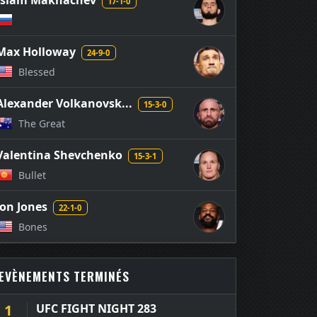
Islam Makhachev
17-1-0
Max Holloway
24-9-0
Blessed
Alexander Volkanovsk...
15-3-0
The Great
Valentina Shevchenko
15-3-1
Bullet
Jon Jones
22-1-0
Bones
EVÈNEMENTS TERMINÉS
1
UFC FIGHT NIGHT 283