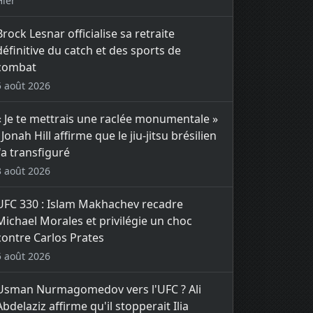
Hier
Brock Lesnar officialise sa retraite
définitive du catch et des sports de
combat
5 août 2026
« Je te mettrais une raclée monumentale »
: Jonah Hill affirme que le jiu-jitsu brésilien
l'a transfiguré
3 août 2026
UFC 330 : Islam Makhachev recadre
Michael Morales et privilégie un choc
contre Carlos Prates
5 août 2026
Usman Nurmagomedov vers l'UFC ? Ali
Abdelaziz affirme qu'il stopperait Ilia