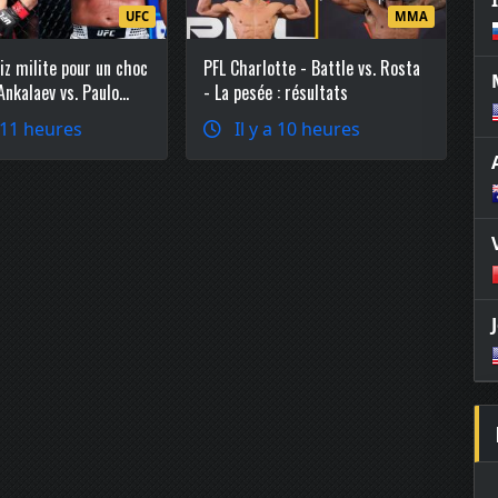
UFC
MMA
iz milite pour un choc
PFL Charlotte - Battle vs. Rosta
kalaev vs. Paulo
- La pesée : résultats
 les poids mi-lourds
a 11 heures
Il y a 10 heures