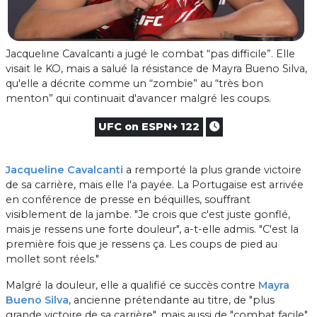
Jacqueline Cavalcanti a jugé le combat “pas difficile”. Elle
visait le KO, mais a salué la résistance de Mayra Bueno Silva,
qu'elle a décrite comme un “zombie” au “très bon
menton” qui continuait d'avancer malgré les coups.
UFC on ESPN+ 122
Jacqueline Cavalcanti
a remporté la plus grande victoire
de sa carrière, mais elle l'a payée. La Portugaise est arrivée
en conférence de presse en béquilles, souffrant
visiblement de la jambe. "Je crois que c'est juste gonflé,
mais je ressens une forte douleur", a-t-elle admis. "C'est la
première fois que je ressens ça. Les coups de pied au
mollet sont réels."
Malgré la douleur, elle a qualifié ce succès contre
Mayra
Bueno Silva
, ancienne prétendante au titre, de "plus
grande victoire de sa carrière", mais aussi de "combat facile".