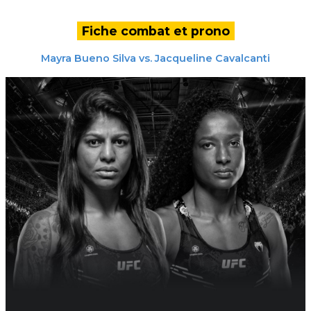
Fiche combat et prono
Mayra Bueno Silva
vs.
Jacqueline Cavalcanti