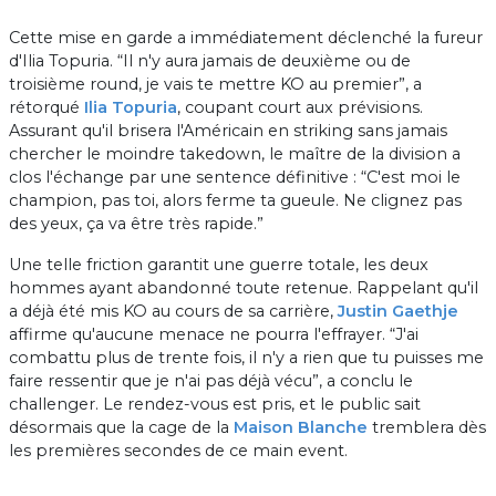
Cette mise en garde a immédiatement déclenché la fureur
d'Ilia Topuria. “Il n'y aura jamais de deuxième ou de
troisième round, je vais te mettre KO au premier”, a
rétorqué
Ilia Topuria
, coupant court aux prévisions.
Assurant qu'il brisera l'Américain en striking sans jamais
chercher le moindre takedown, le maître de la division a
clos l'échange par une sentence définitive : “C'est moi le
champion, pas toi, alors ferme ta gueule. Ne clignez pas
des yeux, ça va être très rapide.”
Une telle friction garantit une guerre totale, les deux
hommes ayant abandonné toute retenue. Rappelant qu'il
a déjà été mis KO au cours de sa carrière,
Justin Gaethje
affirme qu'aucune menace ne pourra l'effrayer. “J'ai
combattu plus de trente fois, il n'y a rien que tu puisses me
faire ressentir que je n'ai pas déjà vécu”, a conclu le
challenger. Le rendez-vous est pris, et le public sait
désormais que la cage de la
Maison Blanche
tremblera dès
les premières secondes de ce main event.