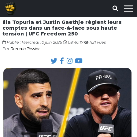
Ilia Topuria et Justin Gaethje règlent leurs
comptes dans un face-à-face sous haute
tension | UFC Freedom 250
Publié : Mercredi 10 juin 2026
08:46:17
1121 vues
Par
Romain Tessier