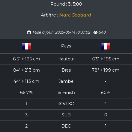
Round : 3, 5:00
Arbitre :
Marc Goddard
Mise à jour : 2025-05-14 10:37:02
640
Pays
6'5"
195 cm
Hauteur
6'5"
195 cm
84"
213 cm
Bras
78"
199 cm
44"
113 cm
Jambe
-
66.7%
% Finish
80%
1
KO/TKO
4
3
SUB
0
2
DEC
1