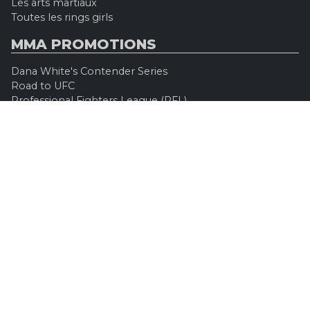
Les arts martiaux
Toutes les rings girls
MMA PROMOTIONS
Dana White's Contender Series
Road to UFC
Professional Fighters League (PFL)
Konfrontacja Sztuk Walki (KSW)
Oktagon MMA
Legacy Fighting Alliance
Cage Warriors Fighting Championship
ARES Fighting Championship
Bellator MMA
Rizzin FF
Invicta FC
Absolute Championship Akhmat
UFC OFFICIEL
Site officiel
UFC TV