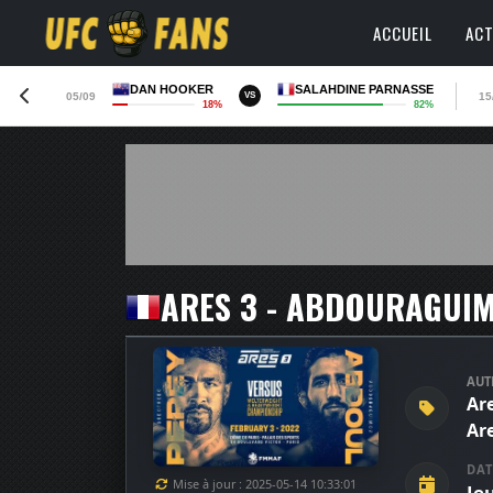
ACCUEIL
ACT
DAN HOOKER
SALAHDINE PARNASSE
05/09
15
VS
18%
82%
ARES 3 - ABDOURAGUI
AUT
Ar
Are
DAT
Mise à jour : 2025-05-14 10:33:01
Je