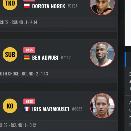
TKO
DOROTA NOREK
#7157
HES - ROUND : 1 - 4:14
LOSS
SUB
BEN ADWUBI
#7142
TH CHOKE - ROUND : 2 - 1:43
LOSS
KO
IRIS MARMOUSET
#6065
HES - ROUND : 1 - 3:12