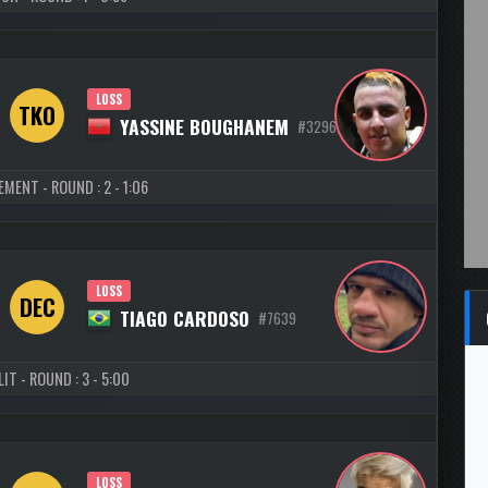
LOSS
TKO
YASSINE BOUGHANEM
#3296
EMENT - ROUND : 2 - 1:06
LOSS
DEC
TIAGO CARDOSO
#7639
IT - ROUND : 3 - 5:00
LOSS