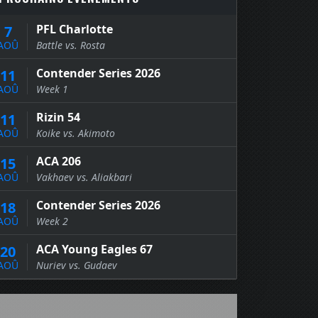
PFL Charlotte
7
AOÛ
Battle vs. Rosta
Contender Series 2026
11
AOÛ
Week 1
Rizin 54
11
AOÛ
Koike vs. Akimoto
ACA 206
15
AOÛ
Vakhaev vs. Aliakbari
Contender Series 2026
18
AOÛ
Week 2
ACA Young Eagles 67
20
AOÛ
Nuriev vs. Gudaev