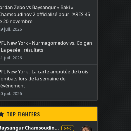
Jordan Zebo vs Baysangur « Baki »
Chamsoudinov 2 officialisé pour l'ARES 45
le 20 novembre
29 juil. 2026
PFL New York - Nurmagomedov vs. Colgan
- La pesée : résultats
31 juil. 2026
PFL New York : La carte amputée de trois
combats lors de la semaine de
l'événement
30 juil. 2026
TOP FIGHTERS
Baysangur Chamsoudin...
6-1-0