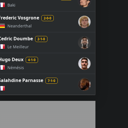
Baki
Frederic Vosgrone
2-0-0
Neanderthal
Cedric Doumbe
2-1-0
Le Meilleur
Hugo Deux
4-1-0
Némésis
Salahdine Parnasse
7-1-0