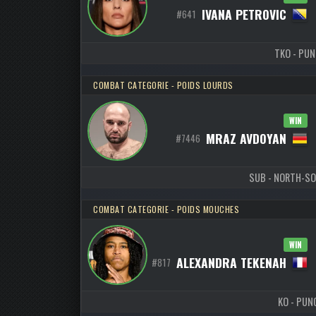
IVANA PETROVIC
#641
TKO - PUNC
COMBAT CATEGORIE - POIDS LOURDS
WIN
MRAZ AVDOYAN
#7446
SUB - NORTH-SOU
COMBAT CATEGORIE - POIDS MOUCHES
WIN
ALEXANDRA TEKENAH
#817
KO - PUNC