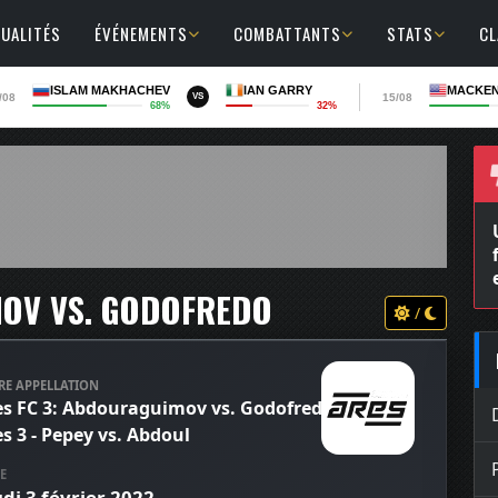
UALITÉS
ÉVÉNEMENTS
COMBATTANTS
STATS
C
ISLAM MAKHACHEV
IAN GARRY
MACKEN
/08
15/08
VS
68%
32%
MOV VS. GODOFREDO
/
RE APPELLATION
es FC 3: Abdouraguimov vs. Godofredo,
s 3 - Pepey vs. Abdoul
E
udi 3 février 2022