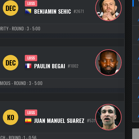
LOSS
DEC
BENJAMIN SEHIC
#2671
RITY - ROUND : 3 - 5:00
LOSS
DEC
PAULIN BEGAI
#1002
MOUS - ROUND : 3 - 5:00
LOSS
KO
JUAN MANUEL SUAREZ
#5311
CH - ROUND : 1 - 0:56