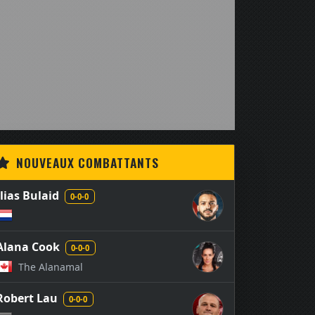
NOUVEAUX COMBATTANTS
Ilias Bulaid
0-0-0
Alana Cook
0-0-0
The Alanamal
Robert Lau
0-0-0