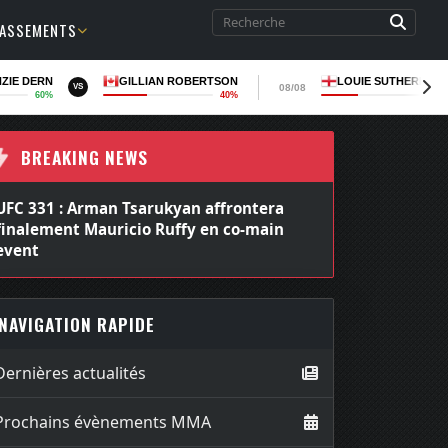
LASSEMENTS
ZIE DERN
GILLIAN ROBERTSON
LOUIE SUTHERLAN
08/08
VS
60%
40%
36
BREAKING NEWS
UFC 331 : Arman Tsarukyan affrontera
finalement Mauricio Ruffy en co-main
event
NAVIGATION RAPIDE
Dernières actualités
Prochains évènements MMA