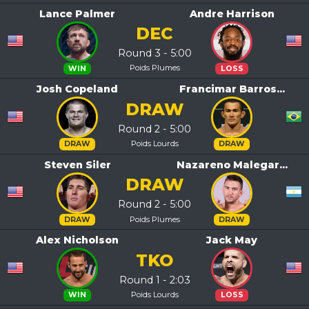
Lance Palmer
Andre Harrison
DEC
Round 3 - 5:00
Poids Plumes
WIN
LOSS
Josh Copeland
Francimar Barros...
DRAW
Round 2 - 5:00
Poids Lourds
DRAW
DRAW
Steven Siler
Nazareno Malegar...
DRAW
Round 2 - 5:00
Poids Plumes
DRAW
DRAW
Alex Nicholson
Jack May
TKO
Round 1 - 2:03
Poids Lourds
WIN
LOSS