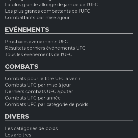
La plus grande allonge de jambe de l'UFC
Les plus grands combattants de l'UFC
Combattants par mise à jour
EVÉNEMENTS
Prochains événements UFC
Résultats derniers événements UFC
Tous les événements de l'UFC
COMBATS
Combats pour le titre UFC à venir
Combats UFC par mise à jour
Derniers combats UFC ajouter
Combats UFC par année
Combats UFC par catégorie de poids
DIVERS
Les catégories de poids
Les arbitres