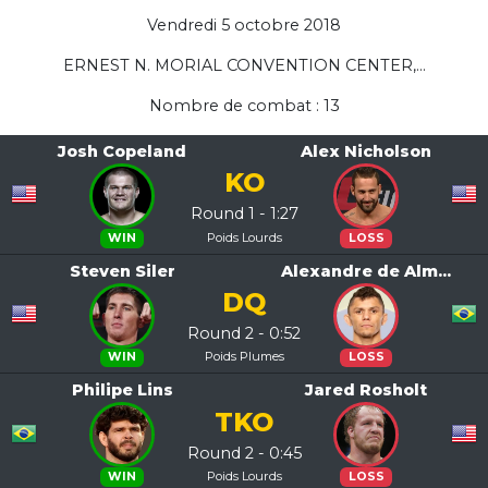
Vendredi 5 octobre 2018
ERNEST N. MORIAL CONVENTION CENTER,...
Nombre de combat : 13
Josh Copeland
Alex Nicholson
KO
Round 1 - 1:27
Poids Lourds
WIN
LOSS
Steven Siler
Alexandre de Alm...
DQ
Round 2 - 0:52
Poids Plumes
WIN
LOSS
Philipe Lins
Jared Rosholt
TKO
Round 2 - 0:45
Poids Lourds
WIN
LOSS