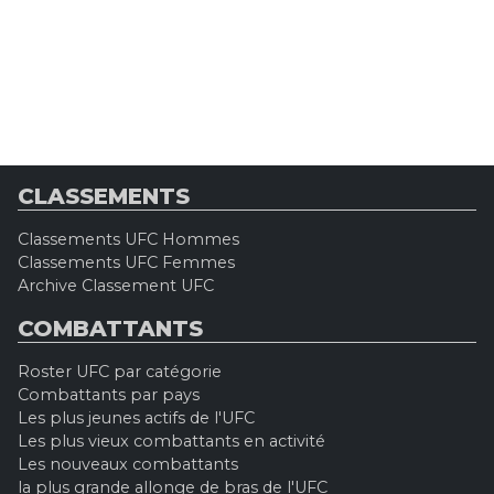
CLASSEMENTS
Classements UFC Hommes
Classements UFC Femmes
Archive Classement UFC
COMBATTANTS
Roster UFC par catégorie
Combattants par pays
Les plus jeunes actifs de l'UFC
Les plus vieux combattants en activité
Les nouveaux combattants
la plus grande allonge de bras de l'UFC