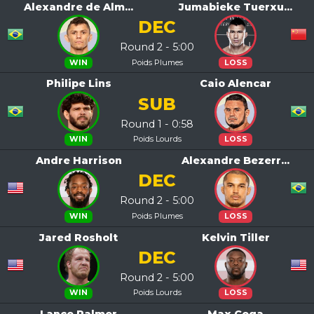
Alexandre de Alm...
Jumabieke Tuerxu...
DEC
Round 2 - 5:00
Poids Plumes
WIN
LOSS
Philipe Lins
Caio Alencar
SUB
Round 1 - 0:58
Poids Lourds
WIN
LOSS
Andre Harrison
Alexandre Bezerr...
DEC
Round 2 - 5:00
Poids Plumes
WIN
LOSS
Jared Rosholt
Kelvin Tiller
DEC
Round 2 - 5:00
Poids Lourds
WIN
LOSS