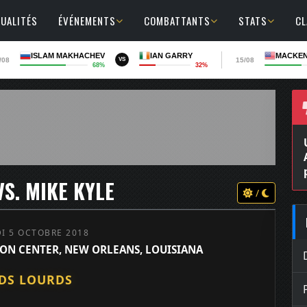
UALITÉS
ÉVÉNEMENTS
COMBATTANTS
STATS
C
ISLAM MAKHACHEV
IAN GARRY
MACKEN
/08
15/08
VS
68%
32%
VS. MIKE KYLE
/
I 5 OCTOBRE 2018
ON CENTER, NEW ORLEANS, LOUISIANA
DS LOURDS