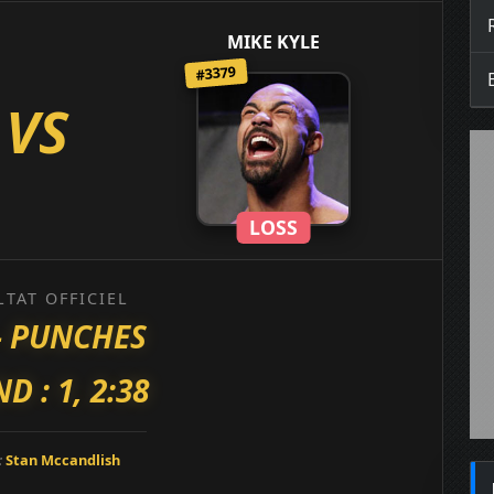
MIKE KYLE
#3379
VS
LOSS
LTAT OFFICIEL
- PUNCHES
D : 1, 2:38
:
Stan Mccandlish