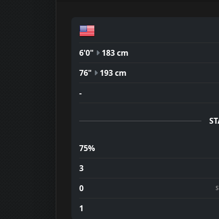
6'0"
183 cm
76"
193 cm
-
ST
75%
3
0
1