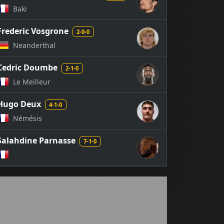
Baki
Frederic Vosgrone
2-0-0
Neanderthal
Cedric Doumbe
2-1-0
Le Meilleur
Hugo Deux
4-1-0
Némésis
Salahdine Parnasse
7-1-0