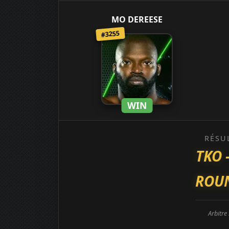
MO DEREESE
#3255
WIN
RÉSU
TKO 
ROUN
Arbitre 