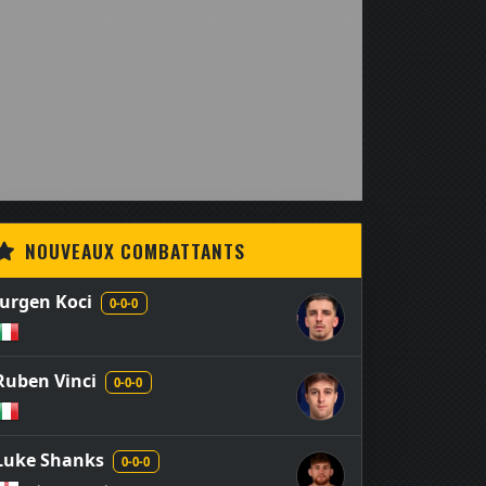
NOUVEAUX COMBATTANTS
Jurgen Koci
0-0-0
Ruben Vinci
0-0-0
Luke Shanks
0-0-0