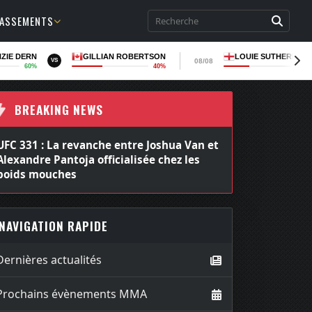
LASSEMENTS
ZIE DERN
GILLIAN ROBERTSON
LOUIE SUTHERLAN
08/08
VS
60%
40%
36
BREAKING NEWS
UFC 331 : La revanche entre Joshua Van et
Alexandre Pantoja officialisée chez les
poids mouches
NAVIGATION RAPIDE
Dernières actualités
Prochains évènements MMA