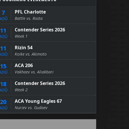
7
PFL Charlotte
Battle vs. Rosta
AOÛ
11
Contender Series 2026
Week 1
AOÛ
11
Rizin 54
Koike vs. Akimoto
AOÛ
15
ACA 206
Vakhaev vs. Aliakbari
AOÛ
18
Contender Series 2026
Week 2
AOÛ
20
ACA Young Eagles 67
Nuriev vs. Gudaev
AOÛ