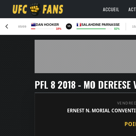
ACCUEIL
ACT
DAN HOOKER
SALAHDINE PARNASSE
05/09
15
VS
18%
82%
PFL 8 2018 - MO DEREESE 
VENDRED
ERNEST N. MORIAL CONVENTI
POI