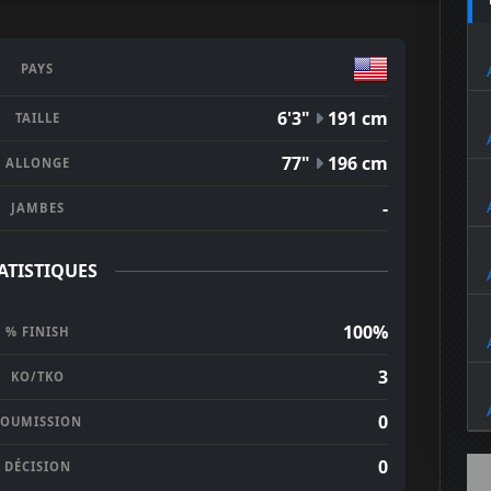
PAYS
6'3"
191 cm
TAILLE
77"
196 cm
ALLONGE
-
JAMBES
ATISTIQUES
100%
% FINISH
3
KO/TKO
0
SOUMISSION
0
DÉCISION