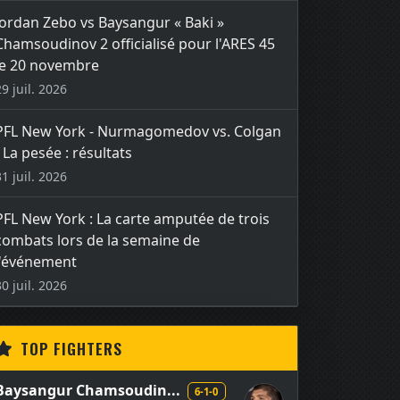
Jordan Zebo vs Baysangur « Baki »
Chamsoudinov 2 officialisé pour l'ARES 45
le 20 novembre
29 juil. 2026
PFL New York - Nurmagomedov vs. Colgan
- La pesée : résultats
31 juil. 2026
PFL New York : La carte amputée de trois
combats lors de la semaine de
l'événement
30 juil. 2026
TOP FIGHTERS
Baysangur Chamsoudin...
6-1-0