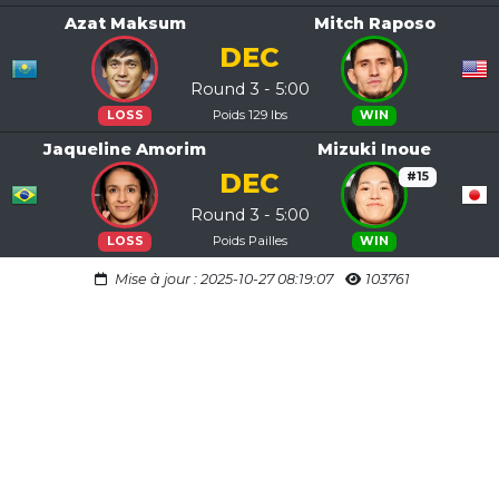
Azat Maksum
Mitch Raposo
DEC
Round 3 - 5:00
Poids 129 lbs
LOSS
WIN
Jaqueline Amorim
Mizuki Inoue
DEC
#15
Round 3 - 5:00
Poids Pailles
LOSS
WIN
Mise à jour : 2025-10-27 08:19:07
103761