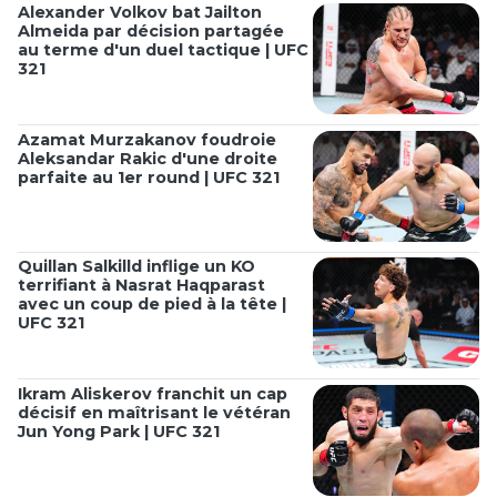
Alexander Volkov bat Jailton
Almeida par décision partagée
au terme d'un duel tactique | UFC
321
Azamat Murzakanov foudroie
Aleksandar Rakic d'une droite
parfaite au 1er round | UFC 321
Quillan Salkilld inflige un KO
terrifiant à Nasrat Haqparast
avec un coup de pied à la tête |
UFC 321
Ikram Aliskerov franchit un cap
décisif en maîtrisant le vétéran
Jun Yong Park | UFC 321