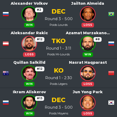
Alexander Volkov
Jailton Almeida
DEC
#2
Round 3 - 5:00
Poids Lourds
WIN
LOSS
Aleksandar Rakic
Azamat Murzakano...
TKO
#12
#8
Round 1 - 3:11
Poids Mi-Lourds
LOSS
WIN
Quillan Salkilld
Nasrat Haqparast
KO
#12
Round 1 - 2:30
Poids Légers
WIN
LOSS
Ikram Aliskerov
Jun Yong Park
DEC
#13
Round 3 - 5:00
Poids Moyens
WIN
LOSS