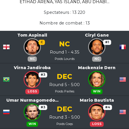
ETIHAD ARENA, YAS ISLAND, ABU DHABI...
Spectateurs : 13 220
Nombre de combat : 13
Tom Aspinall
Ciryl Gane
NC
C
#1
Round 1 - 4:35
Poids Lourds
NC
NC
Virna Jandiroba
Mackenzie Dern
DEC
#3
Round 5 - 5:00
Poids Pailles
LOSS
WIN
Umar Nurmagomedo...
Mario Bautista
DEC
#3
#4
Round 3 - 5:00
Poids Coqs
WIN
LOSS