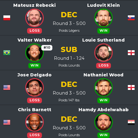
Mateusz Rebecki
Ludovit Klein
DEC
Round 3 - 5:00
Poids Légers
LOSS
WIN
Valter Walker
Louie Sutherland
SUB
#10
Round 1 - 1:24
Poids Lourds
WIN
LOSS
Jose Delgado
Nathaniel Wood
DEC
Round 3 - 5:00
Poids 147 lbs
LOSS
WIN
Chris Barnett
Hamdy Abdelwahab
DEC
Round 3 - 5:00
Poids Lourds
LOSS
WIN