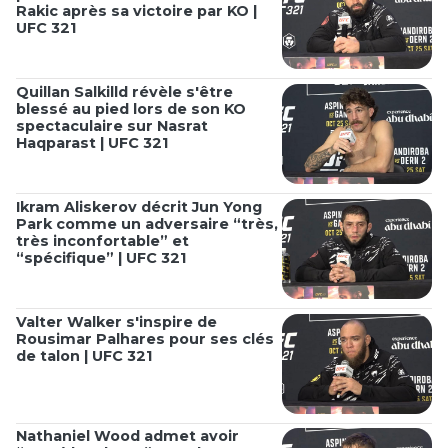
Rakic après sa victoire par KO |
UFC 321
Quillan Salkilld révèle s'être
blessé au pied lors de son KO
spectaculaire sur Nasrat
Haqparast | UFC 321
Ikram Aliskerov décrit Jun Yong
Park comme un adversaire “très,
très inconfortable” et
“spécifique” | UFC 321
Valter Walker s'inspire de
Rousimar Palhares pour ses clés
de talon | UFC 321
Nathaniel Wood admet avoir