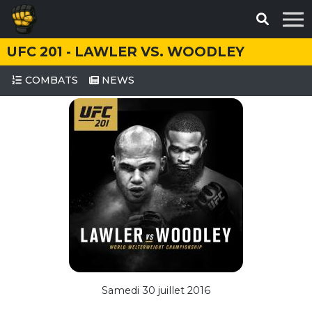
UFC 201 - LAWLER VS. WOODLEY
COMBATS
NEWS
Samedi 30 juillet 2016