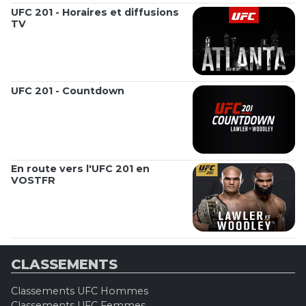
UFC 201 - Horaires et diffusions
TV
UFC 201 - Countdown
En route vers l'UFC 201 en
VOSTFR
CLASSEMENTS
Classements UFC Hommes
Classements UFC Femmes