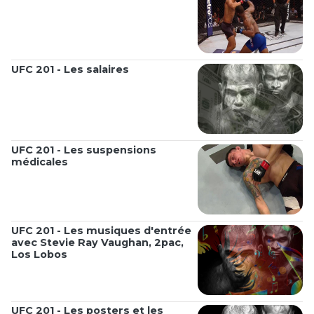
UFC 201 - Les salaires
UFC 201 - Les suspensions
médicales
UFC 201 - Les musiques d'entrée
avec Stevie Ray Vaughan, 2pac,
Los Lobos
UFC 201 - Les posters et les