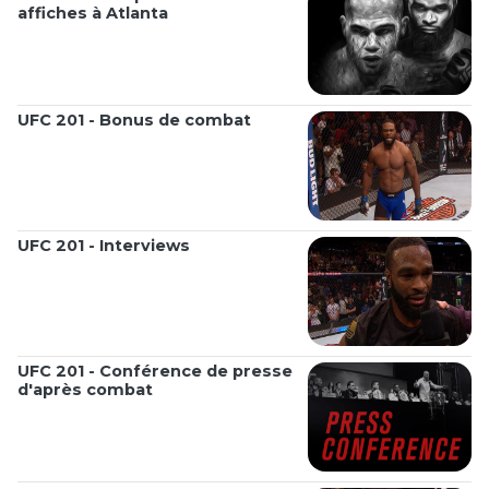
affiches à Atlanta
UFC 201 - Bonus de combat
UFC 201 - Interviews
UFC 201 - Conférence de presse
d'après combat