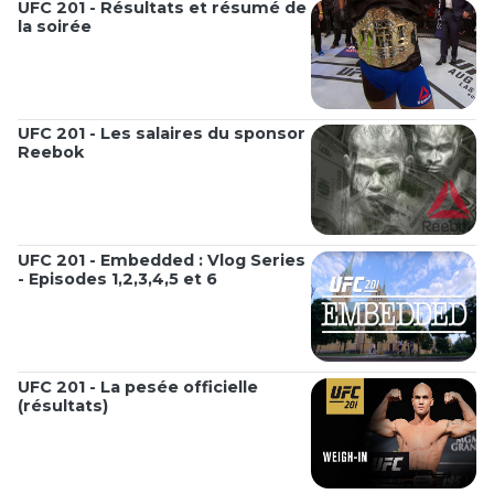
UFC 201 - Résultats et résumé de
la soirée
UFC 201 - Les salaires du sponsor
Reebok
UFC 201 - Embedded : Vlog Series
- Episodes 1,2,3,4,5 et 6
UFC 201 - La pesée officielle
(résultats)