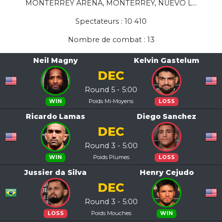
MONTERREY ARENA, MONTERREY, NUEVO L...
Spectateurs : 10 410
Nombre de combat : 13
Neil Magny
Kelvin Gastelum
DEC
Round 5 - 5:00
Poids Mi-Moyens
WIN
LOSS
Ricardo Lamas
Diego Sanchez
DEC
Round 3 - 5:00
Poids Plumes
WIN
LOSS
Jussier da Silva
Henry Cejudo
DEC
Round 3 - 5:00
Poids Mouches
LOSS
WIN