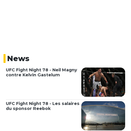
News
UFC Fight Night 78 - Neil Magny
contre Kelvin Gastelum
UFC Fight Night 78 - Les salaires
du sponsor Reebok