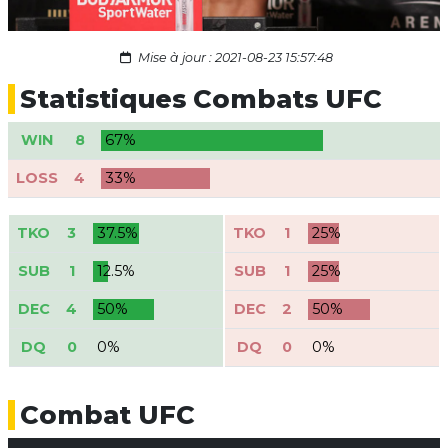
Mise à jour : 2021-08-23 15:57:48
Statistiques Combats UFC
WIN
8
67%
LOSS
4
33%
TKO
3
37.5%
TKO
1
25%
SUB
1
12.5%
SUB
1
25%
DEC
4
50%
DEC
2
50%
DQ
0
0%
DQ
0
0%
Combat UFC