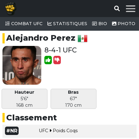
COMBAT UFC
STATISTIQUES
BIO
PHOTO
Alejandro Perez
8-4-1 UFC
Hauteur
Bras
5'6"
67"
168 cm
170 cm
Classement
#NR
UFC
Poids Coqs