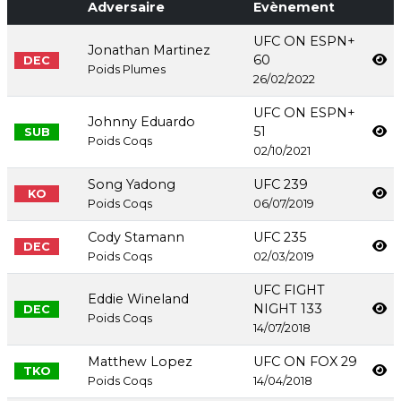
Adversaire
Evènement
UFC ON ESPN+
Jonathan Martinez
60
DEC
Poids Plumes
26/02/2022
UFC ON ESPN+
Johnny Eduardo
51
SUB
Poids Coqs
02/10/2021
Song Yadong
UFC 239
KO
Poids Coqs
06/07/2019
Cody Stamann
UFC 235
DEC
Poids Coqs
02/03/2019
UFC FIGHT
Eddie Wineland
NIGHT 133
DEC
Poids Coqs
14/07/2018
Matthew Lopez
UFC ON FOX 29
TKO
Poids Coqs
14/04/2018