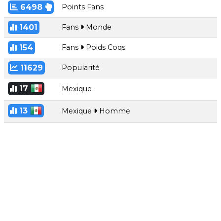
6498
Points Fans
1401
Fans
Monde
154
Fans
Poids Coqs
11629
Popularité
17
Mexique
13
Mexique
Homme