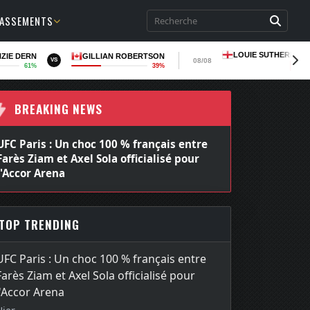
LASSEMENTS
LOUIE SUTHERLAN
ZIE DERN
GILLIAN ROBERTSON
08/08
VS
61%
39%
LOSS
BREAKING NEWS
UFC Paris : Un choc 100 % français entre
Farès Ziam et Axel Sola officialisé pour
l'Accor Arena
TOP TRENDING
UFC Paris : Un choc 100 % français entre
Farès Ziam et Axel Sola officialisé pour
l'Accor Arena