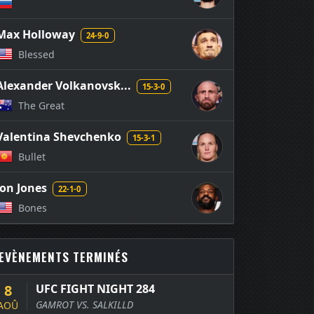
Max Holloway
24-9-0
Blessed
Alexander Volkanovsk...
15-3-0
The Great
Valentina Shevchenko
15-3-1
Bullet
Jon Jones
22-1-0
Bones
EVÈNEMENTS TERMINÉS
8
UFC FIGHT NIGHT 284
GAMROT VS. SALKILLD
AOÛ