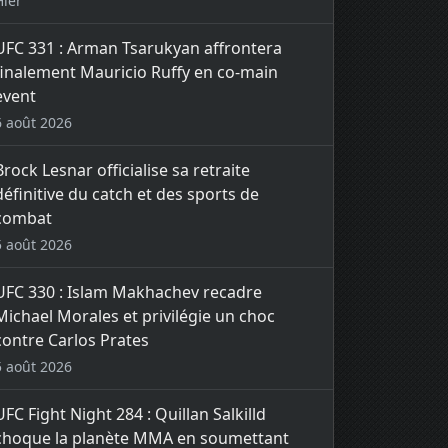
Hier
UFC 331 : Arman Tsarukyan affrontera
finalement Mauricio Ruffy en co-main
event
6 août 2026
Brock Lesnar officialise sa retraite
définitive du catch et des sports de
combat
5 août 2026
UFC 330 : Islam Makhachev recadre
Michael Morales et privilégie un choc
contre Carlos Prates
5 août 2026
UFC Fight Night 284 : Quillan Salkilld
choque la planète MMA en soumettant