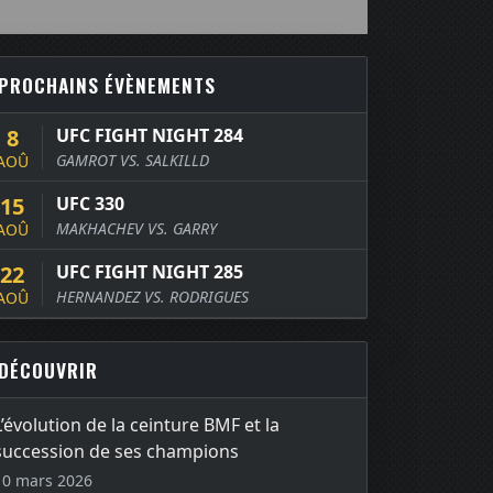
PROCHAINS ÉVÈNEMENTS
8
UFC FIGHT NIGHT 284
GAMROT VS. SALKILLD
AOÛ
15
UFC 330
MAKHACHEV VS. GARRY
AOÛ
22
UFC FIGHT NIGHT 285
HERNANDEZ VS. RODRIGUES
AOÛ
DÉCOUVRIR
L’évolution de la ceinture BMF et la
succession de ses champions
10 mars 2026