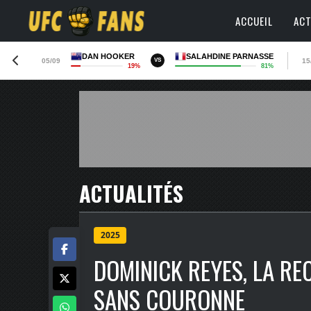
ACCUEIL
ACT
DAN HOOKER
SALAHDINE PARNASSE
05/09
15
VS
19%
81%
ACTUALITÉS
2025
DOMINICK REYES, LA R
SANS COURONNE