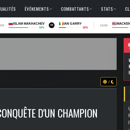
UALITÉS
ÉVÉNEMENTS
COMBATTANTS
STATS
C
ISLAM MAKHACHEV
IAN GARRY
MACKEN
/08
15/08
VS
68%
32%
/
ECONQUÊTE D'UN CHAMPION