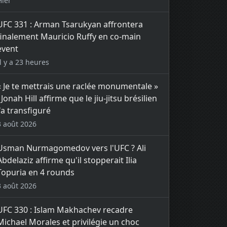
Hier
UFC 331 : Arman Tsarukyan affrontera
finalement Mauricio Ruffy en co-main
event
Il y a 23 heures
« Je te mettrais une raclée monumentale »
: Jonah Hill affirme que le jiu-jitsu brésilien
l'a transfiguré
3 août 2026
Usman Nurmagomedov vers l'UFC ? Ali
Abdelaziz affirme qu'il stopperait Ilia
Topuria en 4 rounds
3 août 2026
UFC 330 : Islam Makhachev recadre
Michael Morales et privilégie un choc