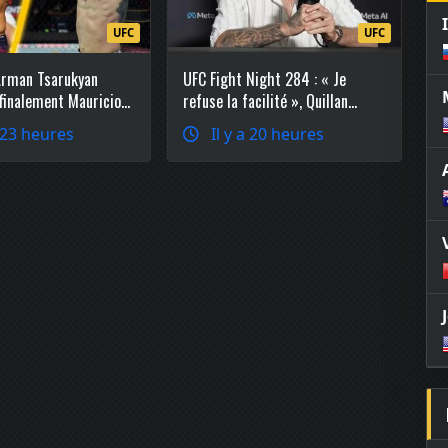
UFC
UFC
Arman Tsarukyan
UFC Fight Night 284 : « Je
 finalement Mauricio
refuse la facilité », Quillan
o-main event
Salkilld explique pourquoi il a
a 23 heures
Il y a 20 heures
réclamé Mateusz Gamrot