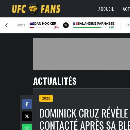
ACCUEIL
ACT
DAN HOOKER
SALAHDINE PARNASSE
05/09
15
VS
18%
82%
ACTUALITÉS
2025
DOMINICK CRUZ RÉVÈLE 
CONTACTÉ APRÈS SA BLE