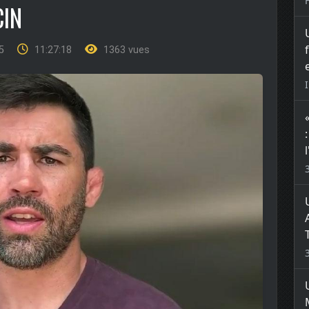
IN
25
11:27:18
1363 vues