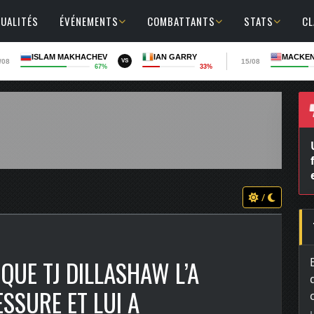
UALITÉS
ÉVÉNEMENTS
COMBATTANTS
STATS
C
ISLAM MAKHACHEV
IAN GARRY
MACKEN
/08
15/08
VS
67%
33%
/
QUE TJ DILLASHAW L’A
SSURE ET LUI A