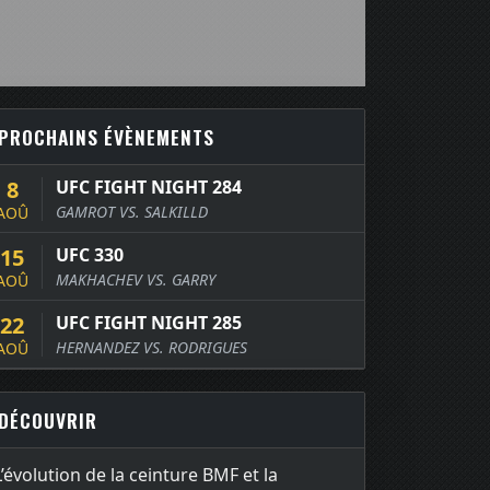
PROCHAINS ÉVÈNEMENTS
8
UFC FIGHT NIGHT 284
GAMROT VS. SALKILLD
AOÛ
15
UFC 330
MAKHACHEV VS. GARRY
AOÛ
22
UFC FIGHT NIGHT 285
HERNANDEZ VS. RODRIGUES
AOÛ
DÉCOUVRIR
L’évolution de la ceinture BMF et la