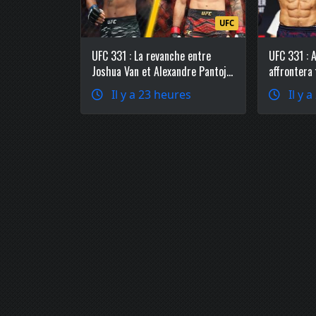
UFC
UFC 331 : La revanche entre
UFC 331 : 
Joshua Van et Alexandre Pantoja
affrontera
officialisée chez les poids
Ruffy en c
Il y a 23 heures
Il y 
mouches