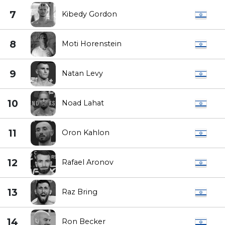
7
Kibedy Gordon
8
Moti Horenstein
9
Natan Levy
10
Noad Lahat
11
Oron Kahlon
12
Rafael Aronov
13
Raz Bring
14
Ron Becker