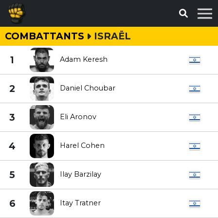
COMBATTANTS
ISRAËL
1
Adam Keresh
2
Daniel Choubar
3
Eli Aronov
4
Harel Cohen
5
Ilay Barzilay
6
Itay Tratner