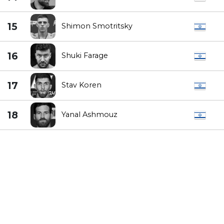
15
Shimon Smotritsky
16
Shuki Farage
17
Stav Koren
18
Yanal Ashmouz