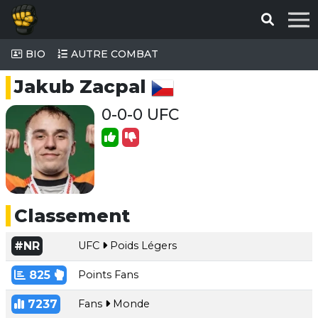
BIO
AUTRE COMBAT
Jakub Zacpal
0-0-0 UFC
Classement
#NR
UFC
Poids Légers
825
Points Fans
7237
Fans
Monde