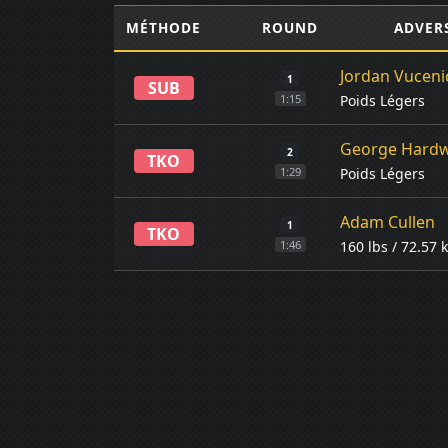
MÉTHODE
ROUND
ADVER
Jordan Vuceni
1
SUB
Poids Légers
1:15
George Hardw
2
TKO
Poids Légers
1:29
Adam Cullen
1
TKO
160 lbs / 72.57 
1:46