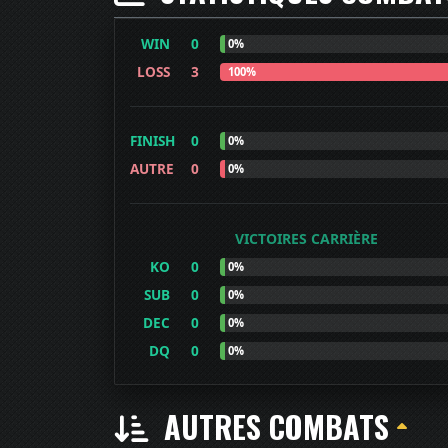
WIN
0
0%
LOSS
3
100%
FINISH
0
0%
AUTRE
0
0%
VICTOIRES CARRIÈRE
KO
0
0%
SUB
0
0%
DEC
0
0%
DQ
0
0%
AUTRES COMBATS