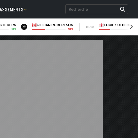
LASSEMENTS
ZIE DERN
GILLIAN ROBERTSON
LOUIE SUTHERLAN
08/08
VS
60%
40%
36