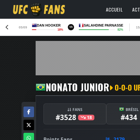
ACCUEIL
ACT
DAN HOOKER
SALAHDINE PARNASSE
05/09
15
VS
18%
82%
NONATO JUNIOR
0-0-0 U
FANS
BRÉSIL
#3528
#434
18
Points Fans
2179