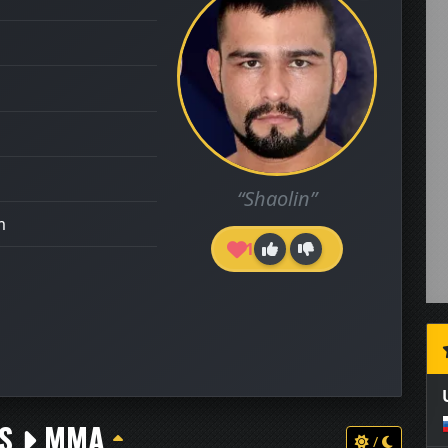
“Shaolin”
m
1
TS
MMA
/