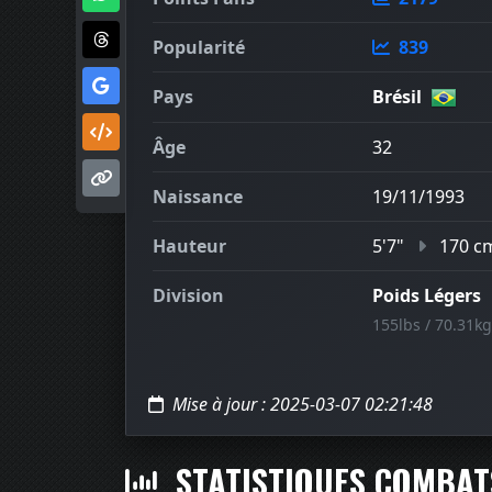
Popularité
839
Pays
Brésil
Âge
32
Naissance
19/11/1993
Hauteur
5'7"
170 c
Division
Poids Légers
155lbs / 70.31kg
Mise à jour : 2025-03-07 02:21:48
STATISTIQUES COMBA