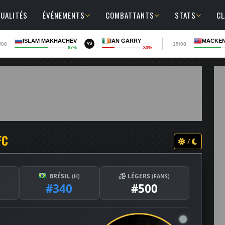
UALITÉS
ÉVÉNEMENTS
COMBATTANTS
STATS
C
ISLAM MAKHACHEV
IAN GARRY
MACKEN
/08
15/08
VS
67%
33%
FC
/
BRÉSIL
LÉGERS
(H)
(FANS)
#340
#500