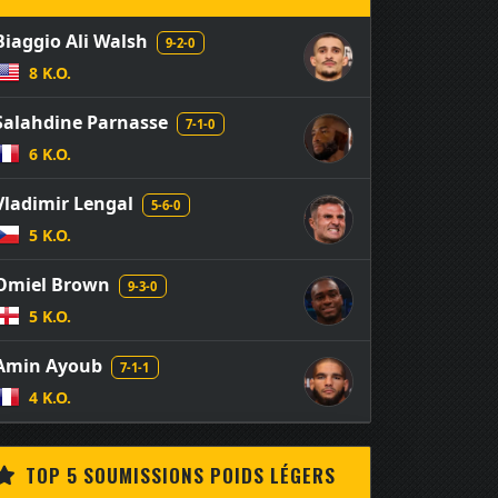
Biaggio Ali Walsh
9-2-0
8 K.O.
Salahdine Parnasse
7-1-0
6 K.O.
Vladimir Lengal
5-6-0
5 K.O.
Omiel Brown
9-3-0
5 K.O.
Amin Ayoub
7-1-1
4 K.O.
TOP 5 SOUMISSIONS POIDS LÉGERS