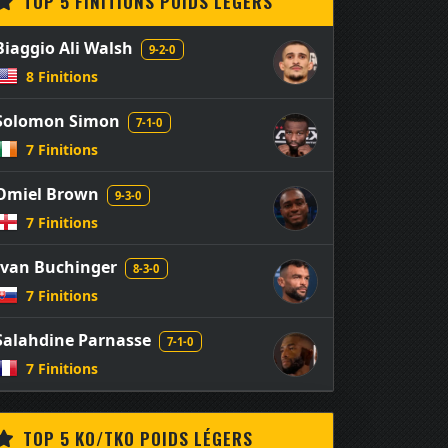
TOP 5 FINITIONS POIDS LÉGERS
Biaggio Ali Walsh
9-2-0
8 Finitions
Solomon Simon
7-1-0
7 Finitions
Omiel Brown
9-3-0
7 Finitions
Ivan Buchinger
8-3-0
7 Finitions
Salahdine Parnasse
7-1-0
7 Finitions
TOP 5 KO/TKO POIDS LÉGERS