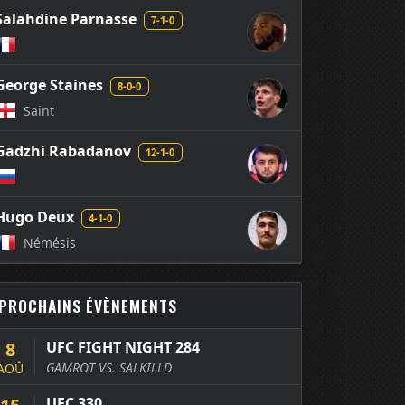
Salahdine Parnasse
7-1-0
George Staines
8-0-0
Saint
Gadzhi Rabadanov
12-1-0
Hugo Deux
4-1-0
Némésis
PROCHAINS ÉVÈNEMENTS
8
UFC FIGHT NIGHT 284
GAMROT VS. SALKILLD
AOÛ
UFC 330