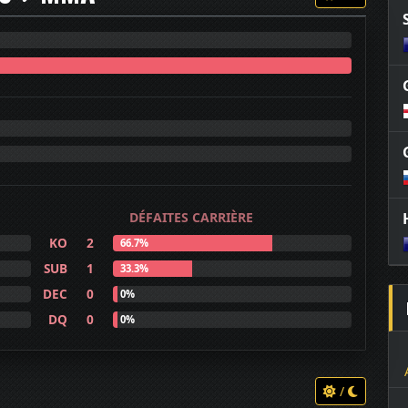
DÉFAITES CARRIÈRE
KO
2
66.7%
SUB
1
33.3%
DEC
0
0%
DQ
0
0%
/