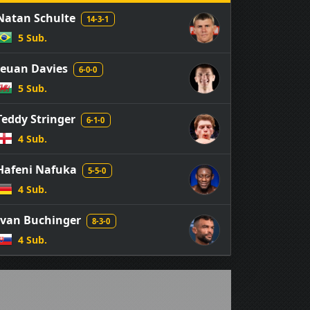
Natan Schulte
14-3-1
5 Sub.
Ieuan Davies
6-0-0
5 Sub.
Teddy Stringer
6-1-0
4 Sub.
Hafeni Nafuka
5-5-0
4 Sub.
Ivan Buchinger
8-3-0
4 Sub.