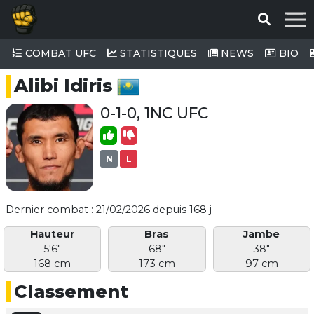
COMBAT UFC
STATISTIQUES
NEWS
BIO
Alibi Idiris
0-1-0, 1NC UFC
N
L
Dernier combat : 21/02/2026 depuis 168 j
Hauteur
Bras
Jambe
5'6"
68"
38"
168 cm
173 cm
97 cm
Classement