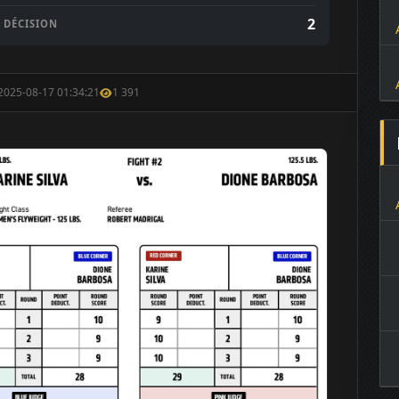
2
DÉCISION
 2025-08-17 01:34:21
1 391