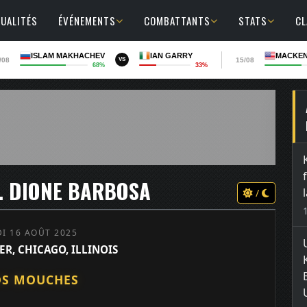
UALITÉS
ÉVÉNEMENTS
COMBATTANTS
STATS
C
ISLAM MAKHACHEV
IAN GARRY
MACKEN
/08
15/08
VS
68%
33%
S. DIONE BARBOSA
/
I 16 AOÛT 2025
R, CHICAGO, ILLINOIS
DS MOUCHES