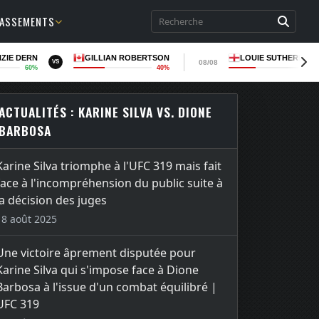
LASSEMENTS
ZIE DERN
GILLIAN ROBERTSON
LOUIE SUTHERLAN
08/08
VS
60%
40%
37
ACTUALITÉS : KARINE SILVA VS. DIONE
BARBOSA
Karine Silva triomphe à l'UFC 319 mais fait
face à l'incompréhension du public suite à
la décision des juges
18 août 2025
Une victoire âprement disputée pour
Karine Silva qui s'impose face à Dione
Barbosa à l'issue d'un combat équilibré |
UFC 319