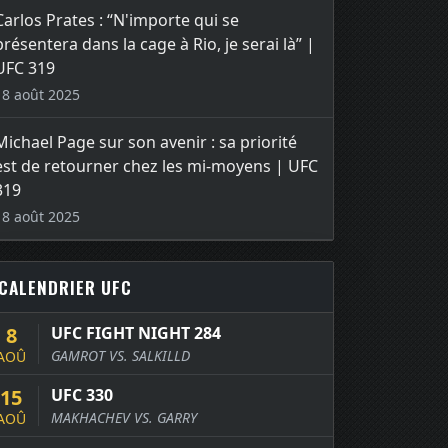
Carlos Prates : “N'importe qui se
présentera dans la cage à Rio, je serai là” |
UFC 319
18 août 2025
Michael Page sur son avenir : sa priorité
est de retourner chez les mi-moyens | UFC
319
18 août 2025
CALENDRIER UFC
8
UFC FIGHT NIGHT 284
GAMROT VS. SALKILLD
AOÛ
15
UFC 330
MAKHACHEV VS. GARRY
AOÛ