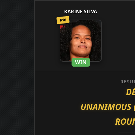
KARINE SILVA
#10
WIN
RÉSU
D
UNANIMOUS (29
ROUN