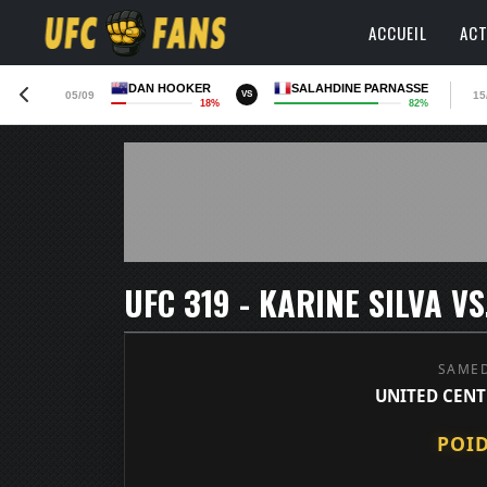
ACCUEIL
ACT
DAN HOOKER
SALAHDINE PARNASSE
05/09
15
VS
18%
82%
UFC 319 - KARINE SILVA V
SAMED
UNITED CENTE
POI