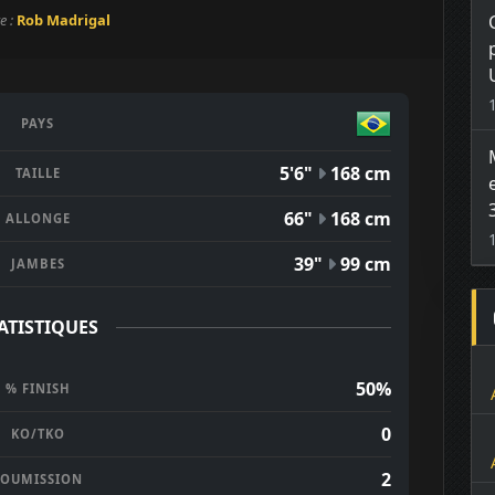
e :
Rob Madrigal
PAYS
5'6"
168 cm
TAILLE
66"
168 cm
ALLONGE
39"
99 cm
JAMBES
ATISTIQUES
50%
% FINISH
0
KO/TKO
2
SOUMISSION