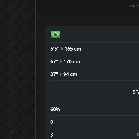
Arbitr
5'5"
165 cm
67"
170 cm
37"
94 cm
ST
60%
0
3