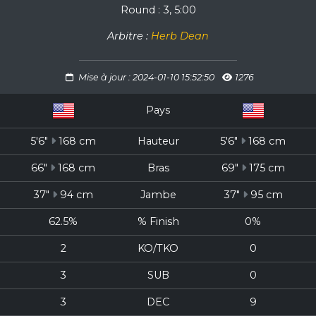
Round : 3, 5:00
Arbitre :
Herb Dean
Mise à jour : 2024-01-10 15:52:50
1276
Pays
5'6"
168 cm
Hauteur
5'6"
168 cm
66"
168 cm
Bras
69"
175 cm
37"
94 cm
Jambe
37"
95 cm
62.5%
% Finish
0%
2
KO/TKO
0
3
SUB
0
3
DEC
9