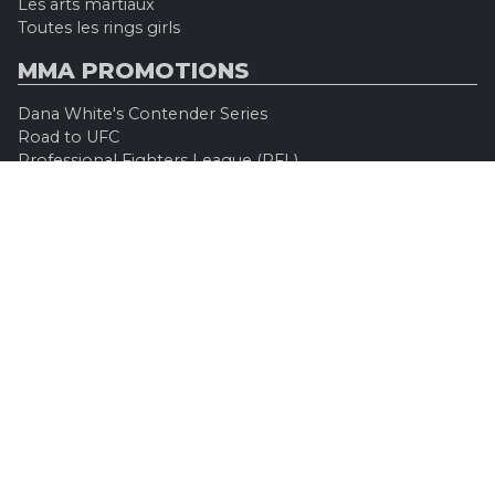
Les arts martiaux
Toutes les rings girls
MMA PROMOTIONS
Dana White's Contender Series
Road to UFC
Professional Fighters League (PFL)
Konfrontacja Sztuk Walki (KSW)
Oktagon MMA
Legacy Fighting Alliance
Cage Warriors Fighting Championship
ARES Fighting Championship
Bellator MMA
Rizzin FF
Invicta FC
Absolute Championship Akhmat
UFC OFFICIEL
Site officiel
UFC TV