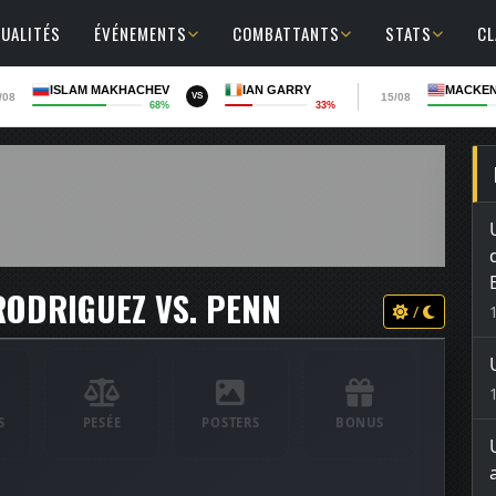
UALITÉS
ÉVÉNEMENTS
COMBATTANTS
STATS
C
ISLAM MAKHACHEV
IAN GARRY
MACKEN
/08
15/08
VS
68%
33%
 RODRIGUEZ VS. PENN
/
S
PESÉE
POSTERS
BONUS