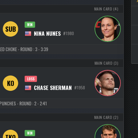
MAIN CARD (4)
WIN
SUB
NINA NUNES
#1980
ED CHOKE - ROUND : 3 - 3:39
MAIN CARD (3)
LOSS
KO
CHASE SHERMAN
#1958
PUNCHES - ROUND : 2 - 2:41
MAIN CARD (2)
WIN
TKO