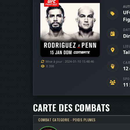
AUT
UF
Fi
DAT
Di
LIE
Tal
Mise à jour : 2024-01-10 15:48:46
CAR
8 398
12
SPE
11
CARTE DES COMBATS
COMBAT CATEGORIE - POIDS PLUMES