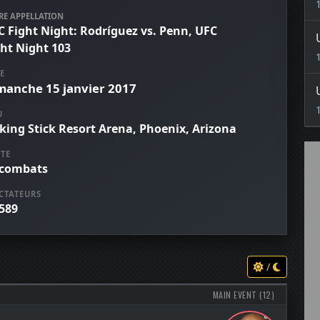
RE APPELLATION
C Fight Night: Rodríguez vs. Penn, UFC
ght Night 103
E
manche 15 janvier 2017
U
king Stick Resort Arena, Phoenix, Arizona
TE
 combats
CTATEURS
 589
/
MAIN EVENT (12)