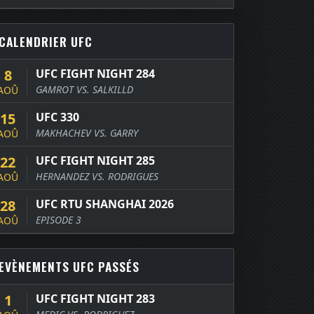
CALENDRIER UFC
8
UFC FIGHT NIGHT 284
GAMROT VS. SALKILLD
AOÛ
15
UFC 330
MAKHACHEV VS. GARRY
AOÛ
22
UFC FIGHT NIGHT 285
HERNANDEZ VS. RODRIGUES
AOÛ
28
UFC RTU SHANGHAI 2026
EPISODE 3
AOÛ
EVÈNEMENTS UFC PASSÉS
1
UFC FIGHT NIGHT 283