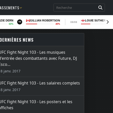
LASSEMENTS
ZIE DERN
GILLIAN ROBERTSON
LOUIE SUTHERLAN
08/08
VS
60%
40%
36
DERNIÈRES NEWS
UFC Fight Night 103 - Les musiques
d'entrée des combattants avec Future, DJ
Esco...
18 janv. 2017
UFC Fight Night 103 - Les salaires complets
18 janv. 2017
UFC Fight Night 103 - Les posters et les
affiches