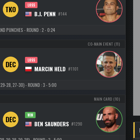
LOSS
TKO
B.J. PENN
#144
AND PUNCHES - ROUND : 2 - 0:24
CO-MAIN EVENT (11)
LOSS
DEC
MARCIN HELD
#1101
 29-28, 27-30) - ROUND : 3 - 5:00
MAIN CARD (10)
WIN
DEC
BEN SAUNDERS
#1290
, 29-28, 29-28) - ROUND : 3 - 5:00