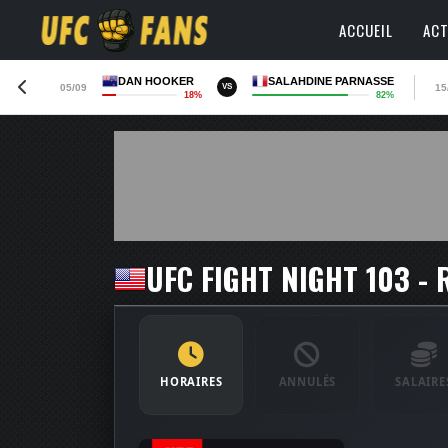
ACCUEIL
ACT
DAN HOOKER
SALAHDINE PARNASSE
05/09
15
VS
18%
82%
UFC FIGHT NIGHT 103 -
HORAIRES
ANNULÉS
SALAIRE