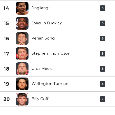
14
Jingliang Li
3
15
Joaquin Buckley
3
16
Kenan Song
3
17
Stephen Thompson
3
18
Uros Medic
3
19
Wellington Turman
3
20
Billy Goff
2