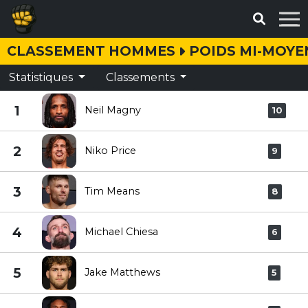
CLASSEMENT HOMMES
POIDS MI-MOYEN
Statistiques
Classements
1
Neil Magny
10
2
Niko Price
9
3
Tim Means
8
4
Michael Chiesa
6
5
Jake Matthews
5