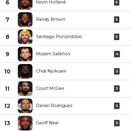
6
Kevin Holland
5
7
Randy Brown
5
8
Santiago Ponzinibbio
5
9
Muslim Salikhov
4
10
Chidi Njokuani
3
11
Court McGee
3
12
Daniel Rodriguez
3
13
Geoff Neal
3