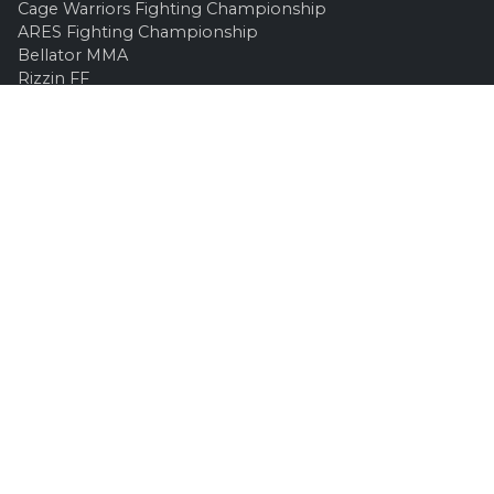
Cage Warriors Fighting Championship
ARES Fighting Championship
Bellator MMA
Rizzin FF
Invicta FC
Absolute Championship Akhmat
UFC OFFICIEL
Site officiel
UFC TV
UFC Boutique
INFOS LÉGALES
Contactez-nous
Mentions Légales
Confidentialité
Publicité / Partenariat