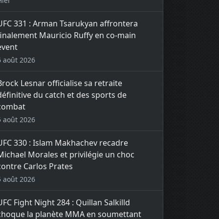
Hier
UFC 331 : Arman Tsarukyan affrontera
finalement Mauricio Ruffy en co-main
event
6 août 2026
Brock Lesnar officialise sa retraite
définitive du catch et des sports de
combat
5 août 2026
UFC 330 : Islam Makhachev recadre
Michael Morales et privilégie un choc
contre Carlos Prates
5 août 2026
UFC Fight Night 284 : Quillan Salkilld
choque la planète MMA en soumettant