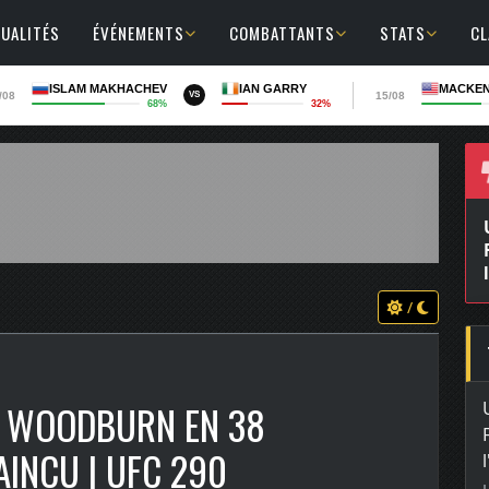
UALITÉS
ÉVÉNEMENTS
COMBATTANTS
STATS
C
ISLAM MAKHACHEV
IAN GARRY
MACKEN
/08
15/08
VS
68%
32%
/
L WOODBURN EN 38
AINCU | UFC 290