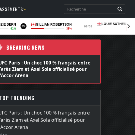
LASSEMENTS
LOUIE SUTHERLAN
ZIE DERN
GILLIAN ROBERTSON
08/08
VS
61%
39%
LOSS
BREAKING NEWS
UFC Paris : Un choc 100 % français entre
Farès Ziam et Axel Sola officialisé pour
l'Accor Arena
TOP TRENDING
UFC Paris : Un choc 100 % français entre
Farès Ziam et Axel Sola officialisé pour
l'Accor Arena