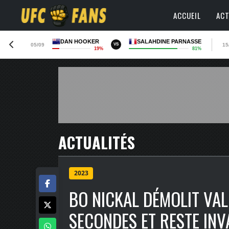
ACCUEIL
ACT
DAN HOOKER
SALAHDINE PARNASSE
05/09
15
VS
19%
81%
ACTUALITÉS
2023
BO NICKAL DÉMOLIT VA
SECONDES ET RESTE INV