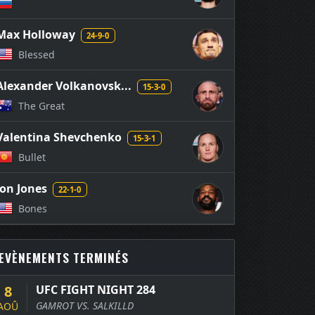
Max Holloway
24-9-0
Blessed
Alexander Volkanovsk...
15-3-0
The Great
Valentina Shevchenko
15-3-1
Bullet
Jon Jones
22-1-0
Bones
EVÈNEMENTS TERMINÉS
8
UFC FIGHT NIGHT 284
GAMROT VS. SALKILLD
AOÛ