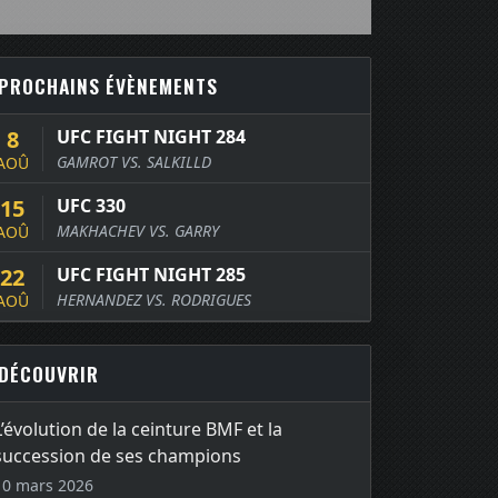
PROCHAINS ÉVÈNEMENTS
8
UFC FIGHT NIGHT 284
GAMROT VS. SALKILLD
AOÛ
15
UFC 330
MAKHACHEV VS. GARRY
AOÛ
22
UFC FIGHT NIGHT 285
HERNANDEZ VS. RODRIGUES
AOÛ
DÉCOUVRIR
L’évolution de la ceinture BMF et la
succession de ses champions
10 mars 2026