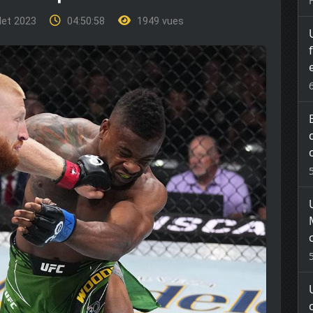
llet 2023
04:50:58
1949 vues