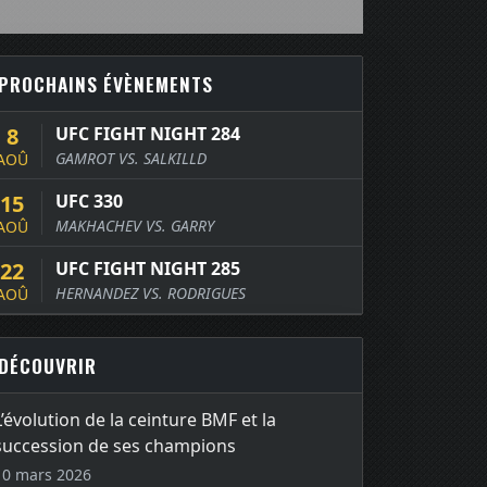
PROCHAINS ÉVÈNEMENTS
8
UFC FIGHT NIGHT 284
GAMROT VS. SALKILLD
AOÛ
15
UFC 330
MAKHACHEV VS. GARRY
AOÛ
22
UFC FIGHT NIGHT 285
HERNANDEZ VS. RODRIGUES
AOÛ
DÉCOUVRIR
L’évolution de la ceinture BMF et la
succession de ses champions
10 mars 2026