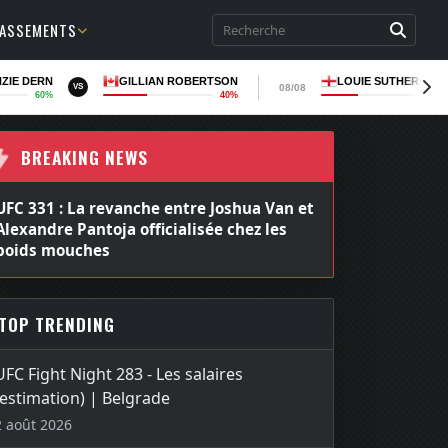
LASSEMENTS
ZIE DERN
GILLIAN ROBERTSON
LOUIE SUTHERLAN
08/08
VS
60%
40%
36
BREAKING NEWS
UFC 331 : La revanche entre Joshua Van et
Alexandre Pantoja officialisée chez les
poids mouches
TOP TRENDING
UFC Fight Night 283 - Les salaires
(estimation) | Belgrade
2 août 2026