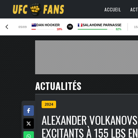
ACCUEIL
ACT
DAN HOOKER
SALAHDINE PARNASSE
05/09
15
VS
18%
82%
ACTUALITÉS
2024
ALEXANDER VOLKANOVS
EXCITANTS À 155 LBS E