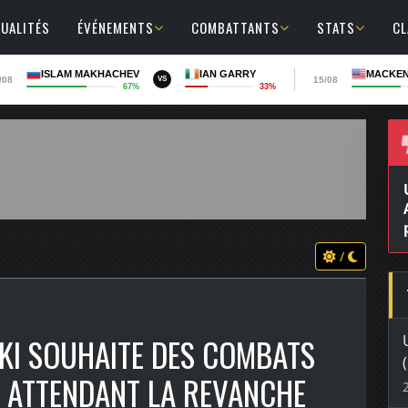
UALITÉS
ÉVÉNEMENTS
COMBATTANTS
STATS
C
ISLAM MAKHACHEV
IAN GARRY
MACKEN
/08
15/08
VS
67%
33%
/
KI SOUHAITE DES COMBATS
N ATTENDANT LA REVANCHE