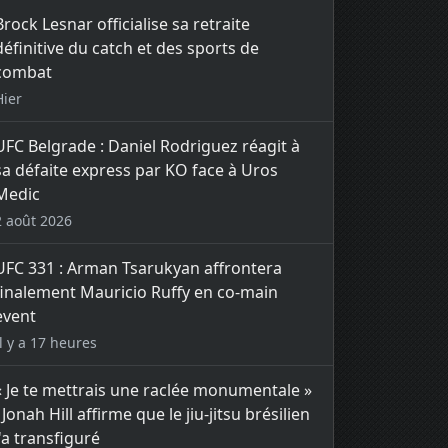
Brock Lesnar officialise sa retraite
définitive du catch et des sports de
combat
Hier
UFC Belgrade : Daniel Rodriguez réagit à
sa défaite express par KO face à Uros
Medic
2 août 2026
UFC 331 : Arman Tsarukyan affrontera
finalement Mauricio Ruffy en co-main
event
Il y a 17 heures
« Je te mettrais une raclée monumentale »
: Jonah Hill affirme que le jiu-jitsu brésilien
l'a transfiguré