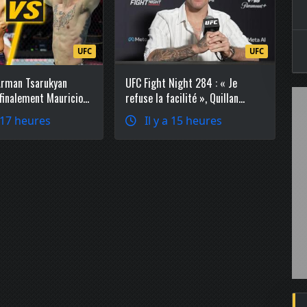
UFC
UFC
Arman Tsarukyan
UFC Fight Night 284 : « Je
 finalement Mauricio
refuse la facilité », Quillan
o-main event
Salkilld explique pourquoi il a
a 17 heures
Il y a 15 heures
réclamé Mateusz Gamrot