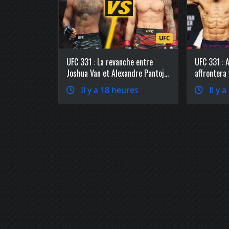
UFC
UFC 331 : La revanche entre
UFC 331 : 
Joshua Van et Alexandre Pantoja
affrontera
officialisée chez les poids
Ruffy en c
Il y a 18 heures
Il y 
mouches