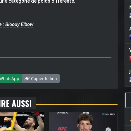
 une
catégorie de poids différente
.
 : Bloody Elbow
WhatsApp
Copier le lien
IRE AUSSI