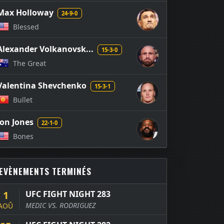
Max Holloway
24-9-0
Blessed
Alexander Volkanovsk...
15-3-0
The Great
Valentina Shevchenko
15-3-1
Bullet
Jon Jones
22-1-0
Bones
EVÈNEMENTS TERMINÉS
1
UFC FIGHT NIGHT 283
MEDIC VS. RODRIGUEZ
AOÛ