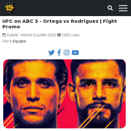
UFC on ABC 3 - Ortega vs Rodriguez | Fight
Promo
Publié : Mardi 12 juillet 2022
1265 vues
Par
L'équipe