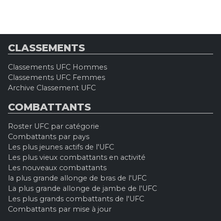
CLASSEMENTS
Classements UFC Hommes
Classements UFC Femmes
Archive Classement UFC
COMBATTANTS
Roster UFC par catégorie
Combattants par pays
Les plus jeunes actifs de l'UFC
Les plus vieux combattants en activité
Les nouveaux combattants
la plus grande allonge de bras de l'UFC
La plus grande allonge de jambe de l'UFC
Les plus grands combattants de l'UFC
Combattants par mise à jour