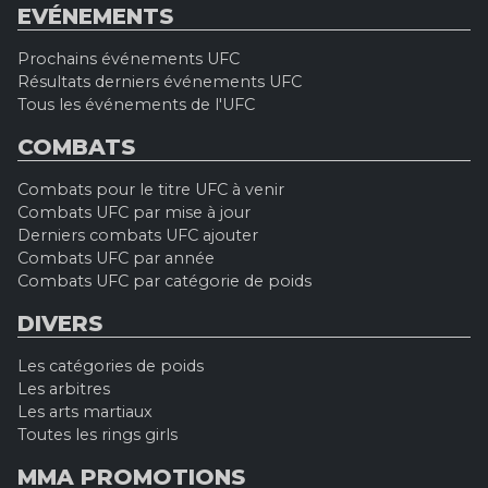
EVÉNEMENTS
Prochains événements UFC
Résultats derniers événements UFC
Tous les événements de l'UFC
COMBATS
Combats pour le titre UFC à venir
Combats UFC par mise à jour
Derniers combats UFC ajouter
Combats UFC par année
Combats UFC par catégorie de poids
DIVERS
Les catégories de poids
Les arbitres
Les arts martiaux
Toutes les rings girls
MMA PROMOTIONS