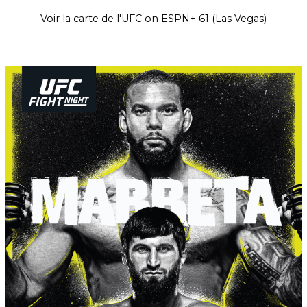
Voir la carte de l'UFC on ESPN+ 61 (Las Vegas)