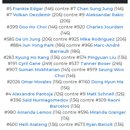
#5
Frankie Edgar
(146) contre
#7
Chan Sung Jung
(146)
#7
Volkan Oezdemir
(206) contre
#9
Aleksandar Rakic
(206)
#399
Doo Ho Choi
(146) contre
#920
Charles Jourdain
(146)
#585
Da Un Jung
(206) contre
#925
Mike Rodriguez
(206)
#884
Jun Yong Park
(186) contre
#966
Marc-André
Barriault
(186)
#283
Kyung Ho Kang
(136) contre
#574
Pingyuan Liu
(136)
#191
Cyril Gane
(249) contre
#537
Tanner Boser
(246)
#907
Suman Mokhtarian
(145) contre
#919
Seung Woo
Choi
(146)
#2026
Omar Morales
(156) contre
#1160
Dong Hyun Ma
(156)
#4
Alexandre Pantoja
(126) contre
#9
Matt Schnell
(126)
#396
Said Nurmagomedov
(136) contre
#509
Raoni
Barcelos
(136)
#980
Amanda Lemos
(116) contre
#596
Miranda Granger
(116)
#600
Heili Alateng
(136) contre
#673
Ryan Benoit
(136)