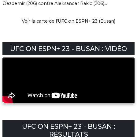
Oezdemir (206) contre Aleksandar Rakic (206)...
Voir la carte de l'UFC on ESPN+ 23 (Busan)
UFC ON ESPN+ 23 - BUSAN : VIDÉO
UFC ON ESPN+ 23 - BUSAN :
RÉSULTATS