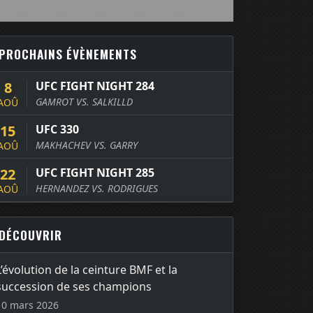
PROCHAINS ÉVÈNEMENTS
8
UFC FIGHT NIGHT 284
GAMROT VS. SALKILLD
AOÛ
15
UFC 330
MAKHACHEV VS. GARRY
AOÛ
22
UFC FIGHT NIGHT 285
HERNANDEZ VS. RODRIGUES
AOÛ
DÉCOUVRIR
L’évolution de la ceinture BMF et la
succession de ses champions
10 mars 2026