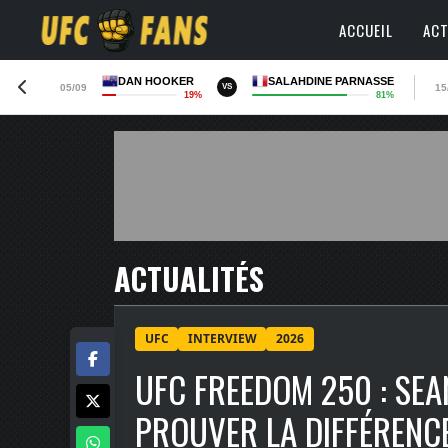
ACCUEIL
ACT
DAN HOOKER
SALAHDINE PARNASSE
05/09
15
VS
19%
81%
ACTUALITÉS
UFC
INTERVIEW
2026
UFC FREEDOM 250 : SEA
PROUVER LA DIFFÉRENC