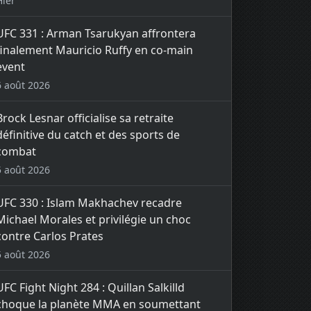
Hier
UFC 331 : Arman Tsarukyan affrontera
finalement Mauricio Ruffy en co-main
event
6 août 2026
Brock Lesnar officialise sa retraite
définitive du catch et des sports de
combat
5 août 2026
UFC 330 : Islam Makhachev recadre
Michael Morales et privilégie un choc
contre Carlos Prates
5 août 2026
UFC Fight Night 284 : Quillan Salkilld
choque la planète MMA en soumettant