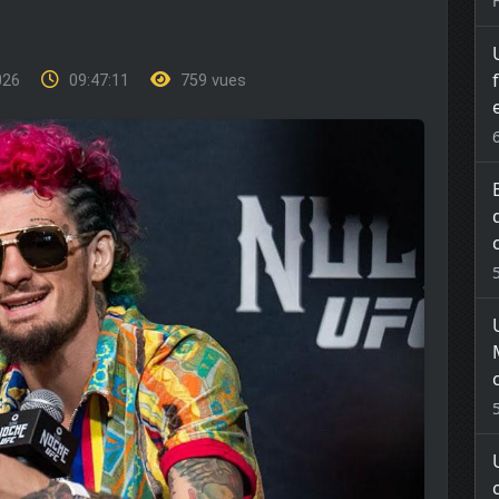
2026
09:47:11
759 vues