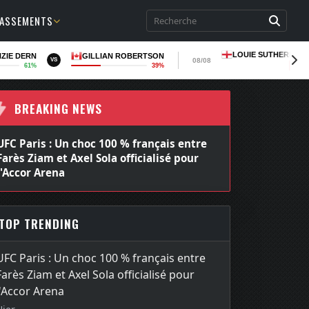
LASSEMENTS
LOUIE SUTHERLAN
ZIE DERN
GILLIAN ROBERTSON
08/08
VS
61%
39%
LOSS
BREAKING NEWS
UFC Paris : Un choc 100 % français entre
Farès Ziam et Axel Sola officialisé pour
l'Accor Arena
TOP TRENDING
UFC Paris : Un choc 100 % français entre
Farès Ziam et Axel Sola officialisé pour
l'Accor Arena