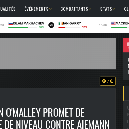
UALITÉS
ÉVÉNEMENTS
COMBATTANTS
STATS
C
ISLAM MAKHACHEV
IAN GARRY
MACKEN
/08
15/08
VS
68%
32%
/
N O'MALLEY PROMET DE
E DE NIVEAU CONTRE AIEMANN