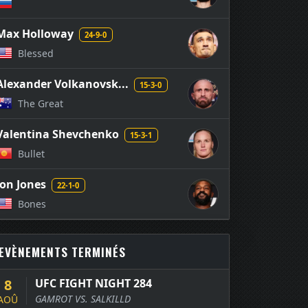
Max Holloway
24-9-0
Blessed
Alexander Volkanovsk...
15-3-0
The Great
Valentina Shevchenko
15-3-1
Bullet
Jon Jones
22-1-0
Bones
EVÈNEMENTS TERMINÉS
8
UFC FIGHT NIGHT 284
GAMROT VS. SALKILLD
AOÛ