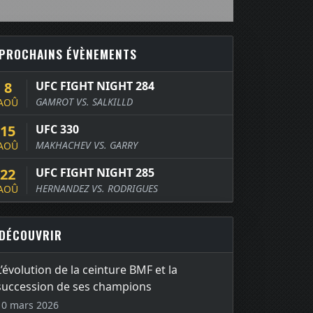
PROCHAINS ÉVÈNEMENTS
8
UFC FIGHT NIGHT 284
GAMROT VS. SALKILLD
AOÛ
15
UFC 330
MAKHACHEV VS. GARRY
AOÛ
22
UFC FIGHT NIGHT 285
HERNANDEZ VS. RODRIGUES
AOÛ
DÉCOUVRIR
L’évolution de la ceinture BMF et la
succession de ses champions
10 mars 2026