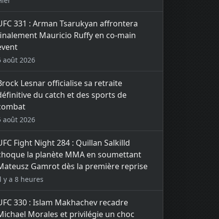
Hier
UFC 331 : Arman Tsarukyan affrontera
finalement Mauricio Ruffy en co-main
event
6 août 2026
Brock Lesnar officialise sa retraite
définitive du catch et des sports de
combat
5 août 2026
UFC Fight Night 284 : Quillan Salkilld
choque la planète MMA en soumettant
Mateusz Gamrot dès la première reprise
Il y a 8 heures
UFC 330 : Islam Makhachev recadre
Michael Morales et privilégie un choc