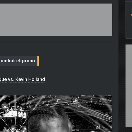
combat et prono
que
vs.
Kevin Holland