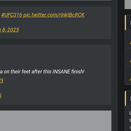
!
#UFC316
pic.twitter.com/rlnkIBcRCK
e 8, 2025
 on their feet after this INSANE finish!
W3
5