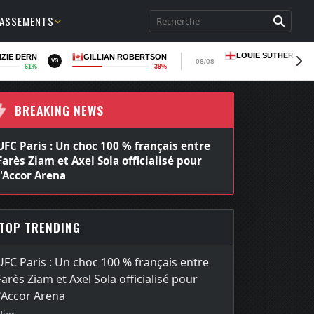
LASSEMENTS
LOUIE SUTHERLAN
ZIE DERN
GILLIAN ROBERTSON
08/08
VS
61%
39%
LOSS
BREAKING NEWS
UFC Paris : Un choc 100 % français entre
Farès Ziam et Axel Sola officialisé pour
l'Accor Arena
TOP TRENDING
UFC Paris : Un choc 100 % français entre
Farès Ziam et Axel Sola officialisé pour
l'Accor Arena