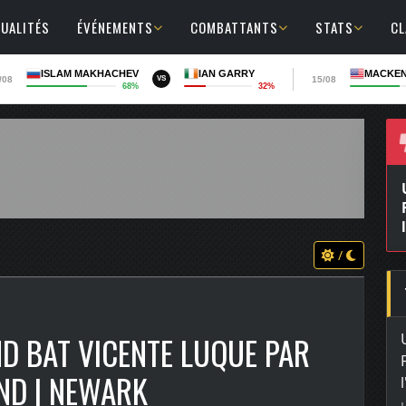
UALITÉS
ÉVÉNEMENTS
COMBATTANTS
STATS
C
ISLAM MAKHACHEV
IAN GARRY
MACKEN
/08
15/08
VS
68%
32%
/
ND BAT VICENTE LUQUE PAR
ND | NEWARK