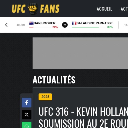
ACCUEIL
ACT
DAN HOOKER
SALAHDINE PARNASSE
05/09
15
VS
20%
80%
ACTUALITÉS
2025
UFC 316 - KEVIN HOLLA
SOUMISSION AU 2E ROU