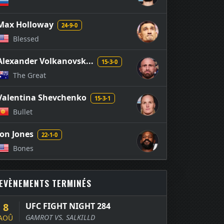
Max Holloway
24-9-0
Blessed
Alexander Volkanovsk...
15-3-0
The Great
Valentina Shevchenko
15-3-1
Bullet
Jon Jones
22-1-0
Bones
EVÈNEMENTS TERMINÉS
8
UFC FIGHT NIGHT 284
GAMROT VS. SALKILLD
AOÛ