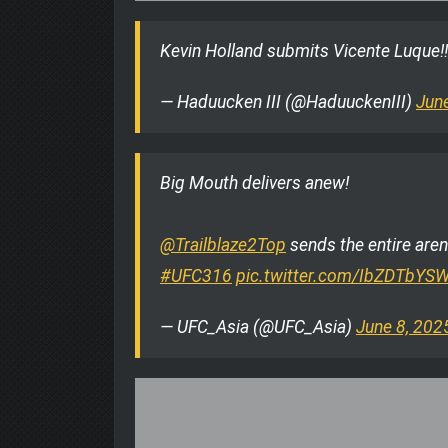
Kevin Holland submits Vicente Luque!
— Haduucken III (@HaduuckenIII)
Jun
Big Mouth delivers anew!
@Trailblaze2Top
sends the entire arena
#UFC316
pic.twitter.com/IbZDTbYS
— UFC_Asia (@UFC_Asia)
June 8, 202