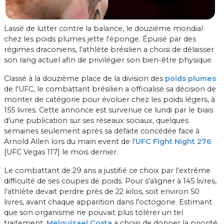
Lassé de lutter contre la balance, le douzième mondial
chez les poids plumes jette l'éponge. Épuisé par des
régimes draconiens, l'athlète brésilien a choisi de délaisser
son rang actuel afin de privilégier son bien-être physique.
Classé à la douzième place de la division des
poids plumes
de l'UFC, le combattant brésilien a officialisé sa décision de
monter de catégorie pour évoluer chez les poids légers, à
155 livres. Cette annonce est survenue ce lundi par le biais
d'une publication sur ses réseaux sociaux, quelques
semaines seulement après sa défaite concédée face à
Arnold Allen lors du main event de l'
UFC Fight Night 276
[UFC Vegas 117] le mois dernier.
Le combattant de 29 ans a justifié ce choix par l'extrême
difficulté de ses coupes de poids. Pour s'aligner à 145 livres,
l'athlète devait perdre près de 22 kilos, soit environ 50
livres, avant chaque apparition dans l'octogone. Estimant
que son organisme ne pouvait plus tolérer un tel
traitement,
Melquizael Costa
a choisi de donner la priorité