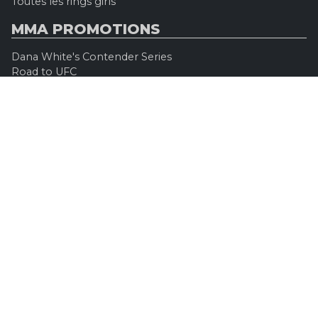
Toutes les rings girls
MMA PROMOTIONS
Dana White's Contender Series
Road to UFC
Professional Fighters League (PFL)
Konfrontacja Sztuk Walki (KSW)
Oktagon MMA
Legacy Fighting Alliance
Cage Warriors Fighting Championship
ARES Fighting Championship
Bellator MMA
Rizzin FF
Invicta FC
Absolute Championship Akhmat
UFC OFFICIEL
Site officiel
UFC TV
UFC Boutique