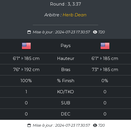
Round : 3, 3:37
Arbitre :
Herb Dean
Mise à jour : 2024-07-23 17:30:57
720
Pays
6'1"
185 cm
Hauteur
6'1"
185 cm
76"
192 cm
Bras
73"
185 cm
100%
% Finish
0%
1
KO/TKO
0
0
SUB
0
0
DEC
0
Mise à jour : 2024-07-23 17:30:57
720