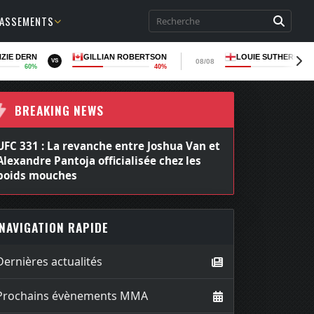
LASSEMENTS
ZIE DERN
GILLIAN ROBERTSON
LOUIE SUTHERLAN
08/08
VS
60%
40%
36
BREAKING NEWS
UFC 331 : La revanche entre Joshua Van et
Alexandre Pantoja officialisée chez les
poids mouches
NAVIGATION RAPIDE
Dernières actualités
Prochains évènements MMA