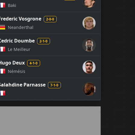
Baki
Frederic Vosgrone
2-0-0
Neanderthal
Cedric Doumbe
2-1-0
Le Meilleur
Hugo Deux
4-1-0
Némésis
Salahdine Parnasse
7-1-0