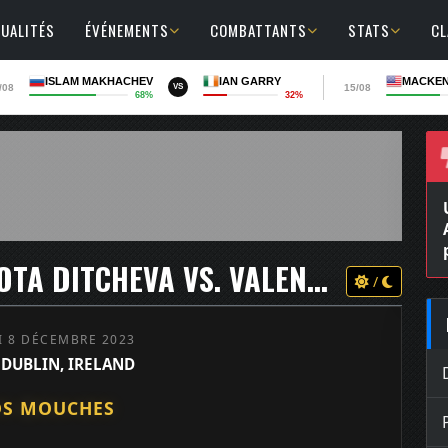
UALITÉS
ÉVÉNEMENTS
COMBATTANTS
STATS
C
ISLAM MAKHACHEV
IAN GARRY
MACKEN
/08
15/08
VS
68%
32%
PFL EUROPE 4 2023 - DAKOTA DITCHEVA VS. VALENTINA SCATIZZI
/
I 8 DÉCEMBRE 2023
 DUBLIN, IRELAND
DS MOUCHES