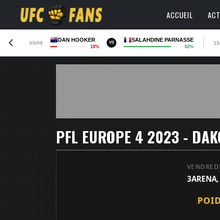
ACCUEIL
ACT
DAN HOOKER
SALAHDINE PARNASSE
05/09
15
VS
18%
82%
VENDRED
3ARENA,
POI