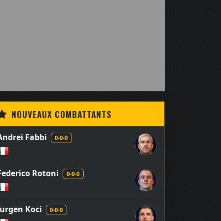
NOUVEAUX COMBATTANTS
Andrei Fabbi
0-0-0
Federico Rotoni
0-0-0
Jurgen Koci
0-0-0