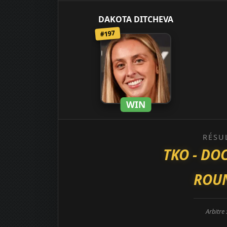
DAKOTA DITCHEVA
#197
WIN
RÉSU
TKO - DO
ROUN
Arbitre 