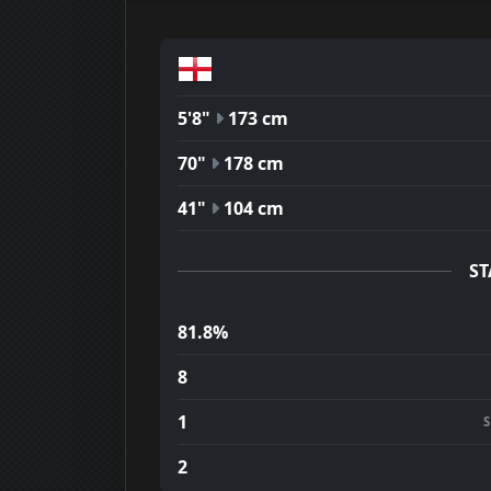
5'8"
173 cm
70"
178 cm
41"
104 cm
ST
81.8%
8
1
2