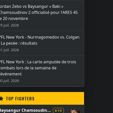
Jordan Zebo vs Baysangur « Baki »
Chamsoudinov 2 officialisé pour l'ARES 45
le 20 novembre
29 juil. 2026
PFL New York - Nurmagomedov vs. Colgan
- La pesée : résultats
31 juil. 2026
PFL New York : La carte amputée de trois
combats lors de la semaine de
l'événement
30 juil. 2026
TOP FIGHTERS
Baysangur Chamsoudin...
6-1-0