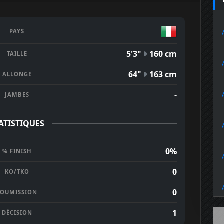
PAYS
5'3"
160 cm
TAILLE
64"
163 cm
ALLONGE
-
JAMBES
ATISTIQUES
0%
% FINISH
0
KO/TKO
0
SOUMISSION
1
DÉCISION