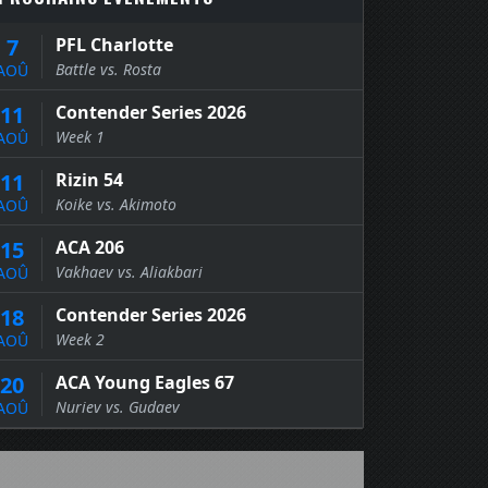
7
PFL Charlotte
Battle vs. Rosta
AOÛ
11
Contender Series 2026
Week 1
AOÛ
11
Rizin 54
Koike vs. Akimoto
AOÛ
15
ACA 206
Vakhaev vs. Aliakbari
AOÛ
18
Contender Series 2026
Week 2
AOÛ
20
ACA Young Eagles 67
Nuriev vs. Gudaev
AOÛ