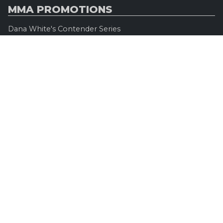
MMA PROMOTIONS
Dana White's Contender Series
Road to UFC
Professional Fighters League (PFL)
Konfrontacja Sztuk Walki (KSW)
Oktagon MMA
Legacy Fighting Alliance
Cage Warriors Fighting Championship
ARES Fighting Championship
Bellator MMA
Rizzin FF
Invicta FC
Absolute Championship Akhmat
UFC OFFICIEL
Site officiel
UFC TV
UFC Boutique
INFOS LÉGALES