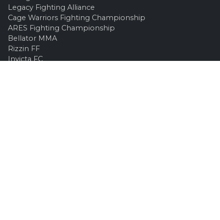
Legacy Fighting Alliance
Cage Warriors Fighting Championship
ARES Fighting Championship
Bellator MMA
Rizzin FF
Invicta FC
Absolute Championship Akhmat
UFC OFFICIEL
Site officiel
UFC TV
UFC Boutique
INFOS LÉGALES
Contactez-nous
Mentions Légales
Confidentialité
Publicité / Partenariat