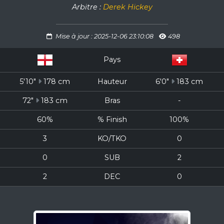
Arbitre :
Derek Hickey
Mise à jour : 2025-12-06 23:10:08
498
Pays
5'10"
178 cm
Hauteur
6'0"
183 cm
72"
183 cm
Bras
-
60%
% Finish
100%
3
KO/TKO
0
0
SUB
2
2
DEC
0