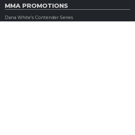
MMA PROMOTIONS
Dana White's Contender Series
Road to UFC
Professional Fighters League (PFL)
Konfrontacja Sztuk Walki (KSW)
Oktagon MMA
Legacy Fighting Alliance
Cage Warriors Fighting Championship
ARES Fighting Championship
Bellator MMA
Rizzin FF
Invicta FC
Absolute Championship Akhmat
UFC OFFICIEL
Site officiel
UFC TV
UFC Boutique
INFOS LÉGALES