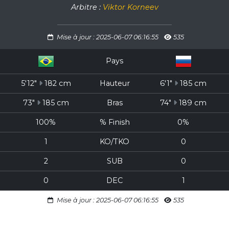
Arbitre :
Viktor Korneev
Mise à jour : 2025-06-07 06:16:55
535
Pays
5'12"
182 cm
Hauteur
6'1"
185 cm
73"
185 cm
Bras
74"
189 cm
100%
% Finish
0%
1
KO/TKO
0
2
SUB
0
0
DEC
1
Mise à jour : 2025-06-07 06:16:55
535