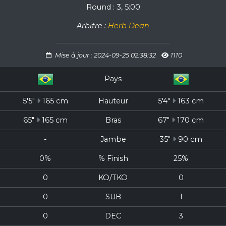
Round : 3, 5:00
Arbitre :
Herb Dean
Mise à jour : 2024-09-25 02:38:32
1110
Pays
5'5"
165 cm
Hauteur
5'4"
163 cm
65"
165 cm
Bras
67"
170 cm
-
Jambe
35"
90 cm
0%
% Finish
25%
0
KO/TKO
0
0
SUB
1
0
DEC
3