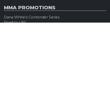
MMA PROMOTIONS
Dana White's Contender Series
Road to UFC
Professional Fighters League (PFL)
Konfrontacja Sztuk Walki (KSW)
Oktagon MMA
Legacy Fighting Alliance
Cage Warriors Fighting Championship
ARES Fighting Championship
Bellator MMA
Rizzin FF
Invicta FC
Absolute Championship Akhmat
UFC OFFICIEL
Site officiel
UFC TV
UFC Boutique