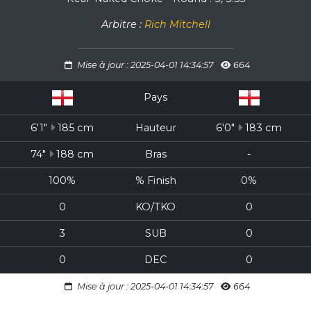
Arbitre :
Rich Mitchell
Mise à jour : 2025-04-01 14:34:57
664
Pays
6'1"
185 cm
Hauteur
6'0"
183 cm
74"
188 cm
Bras
-
100%
% Finish
0%
0
KO/TKO
0
3
SUB
0
0
DEC
0
Mise à jour : 2025-04-01 14:34:57
664