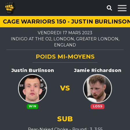
CAGE WARRIORS 150 - JUSTIN BURLINSO
VENDREDI 17 MARS 2023
INDIGO AT THE O2, LONDON, GREATER LONDON,
ENGLAND
POIDS MI-MOYENS
Justin Burlinson
Jamie Richardson
VS
WIN
LOSS
SUB
Rear-Naked Choke - Round : 3, 3:55