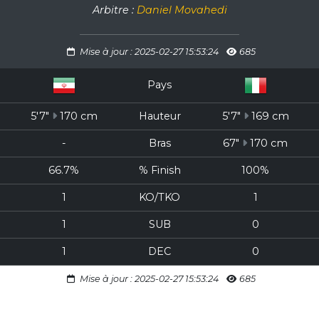
Arbitre :
Daniel Movahedi
Mise à jour : 2025-02-27 15:53:24
685
Pays
5'7"
170 cm
Hauteur
5'7"
169 cm
-
Bras
67"
170 cm
66.7%
% Finish
100%
1
KO/TKO
1
1
SUB
0
1
DEC
0
Mise à jour : 2025-02-27 15:53:24
685