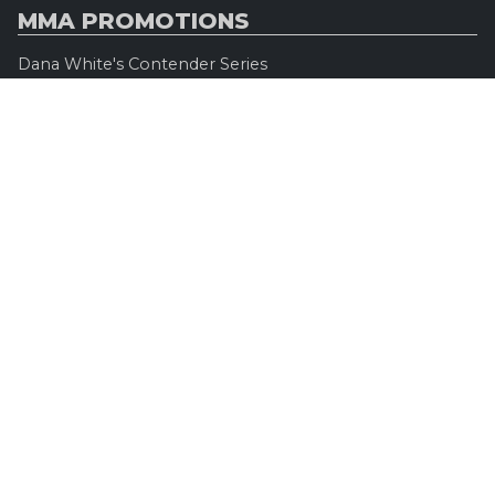
MMA PROMOTIONS
Dana White's Contender Series
Road to UFC
Professional Fighters League (PFL)
Konfrontacja Sztuk Walki (KSW)
Oktagon MMA
Legacy Fighting Alliance
Cage Warriors Fighting Championship
ARES Fighting Championship
Bellator MMA
Rizzin FF
Invicta FC
Absolute Championship Akhmat
UFC OFFICIEL
Site officiel
UFC TV
UFC Boutique
INFOS LÉGALES