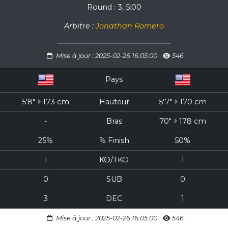
Round : 3, 5:00
Arbitre :
Jonathan Romero
Mise à jour : 2025-02-26 16:05:00
546
Pays
5'8"
173 cm
Hauteur
5'7"
170 cm
-
Bras
70"
178 cm
25%
% Finish
50%
1
KO/TKO
1
0
SUB
0
3
DEC
1
Mise à jour : 2025-02-26 16:05:00
546