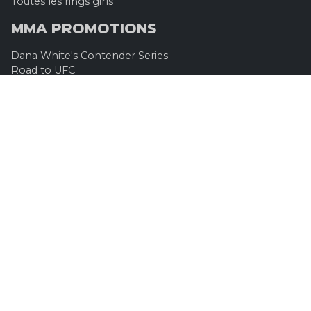
Toutes les rings girls
MMA PROMOTIONS
Dana White's Contender Series
Road to UFC
Professional Fighters League (PFL)
Konfrontacja Sztuk Walki (KSW)
Oktagon MMA
Legacy Fighting Alliance
Cage Warriors Fighting Championship
ARES Fighting Championship
Bellator MMA
Rizzin FF
Invicta FC
Absolute Championship Akhmat
UFC OFFICIEL
Site officiel
UFC TV
UFC Boutique