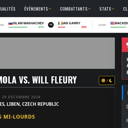
UALITÉS
ÉVÉNEMENTS
COMBATTANTS
STATS
C
ISLAM MAKHACHEV
IAN GARRY
MACKEN
/08
15/08
VS
67%
33%
OLA VS. WILL FLEURY
/
 29 DÉCEMBRE 2024
S, LIBEN, CZECH REPUBLIC
S MI-LOURDS