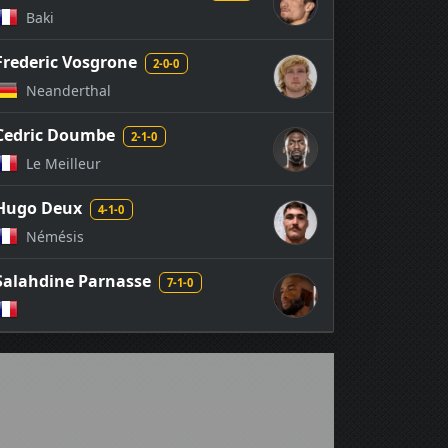
Baki
Frederic Vosgrone
2-0-0
Neanderthal
Cedric Doumbe
2-1-0
Le Meilleur
Hugo Deux
4-1-0
Némésis
Salahdine Parnasse
7-1-0