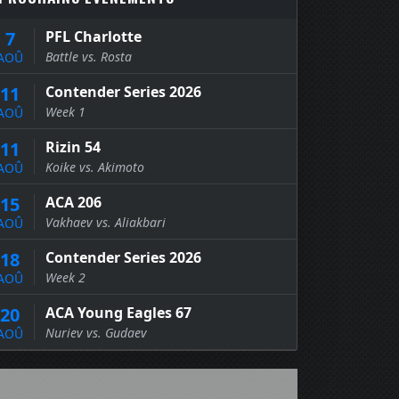
7
PFL Charlotte
Battle vs. Rosta
AOÛ
11
Contender Series 2026
Week 1
AOÛ
11
Rizin 54
Koike vs. Akimoto
AOÛ
15
ACA 206
Vakhaev vs. Aliakbari
AOÛ
18
Contender Series 2026
Week 2
AOÛ
20
ACA Young Eagles 67
Nuriev vs. Gudaev
AOÛ