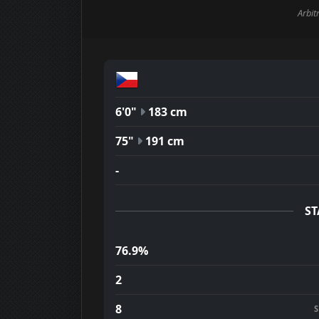
Arbit
6'0"
183 cm
75"
191 cm
-
ST
76.9%
2
8