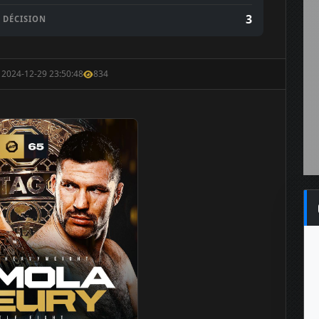
3
DÉCISION
: 2024-12-29 23:50:48
834