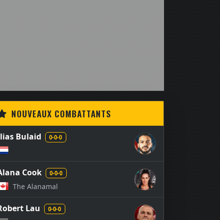
NOUVEAUX COMBATTANTS
Ilias Bulaid
0-0-0
Alana Cook
0-0-0
The Alanamal
Robert Lau
0-0-0