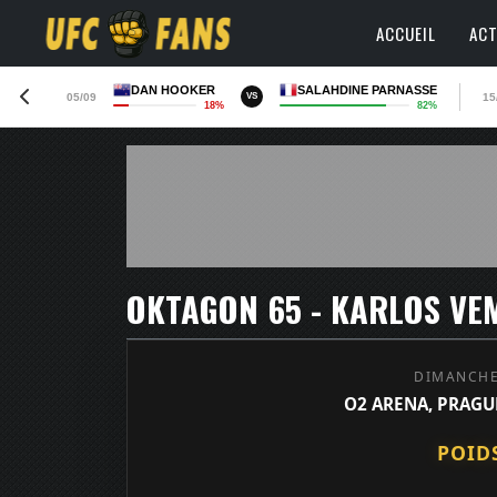
ACCUEIL
ACT
DAN HOOKER
SALAHDINE PARNASSE
05/09
15
VS
18%
82%
OKTAGON 65 - KARLOS VEM
DIMANCHE
O2 ARENA, PRAGUE
POID