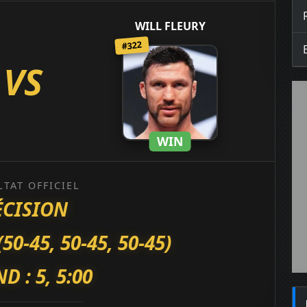
WILL FLEURY
#322
VS
WIN
LTAT OFFICIEL
ÉCISION
-45, 50-45, 50-45)
D : 5, 5:00