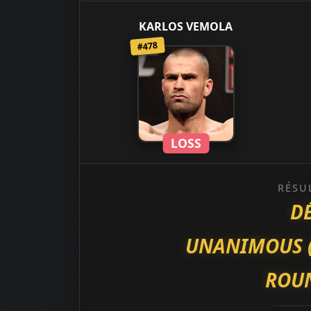
KARLOS VEMOLA
#478
LOSS
RÉSU
D
UNANIMOUS (50
ROUN