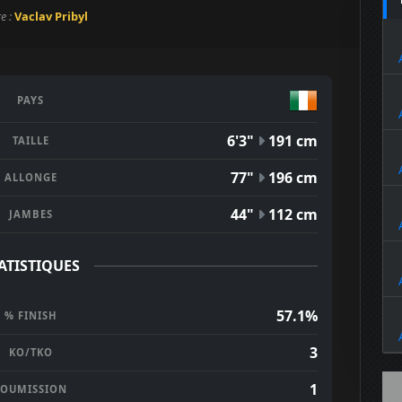
re :
Vaclav Pribyl
PAYS
6'3"
191 cm
TAILLE
77"
196 cm
ALLONGE
44"
112 cm
JAMBES
ATISTIQUES
57.1%
% FINISH
3
KO/TKO
1
SOUMISSION