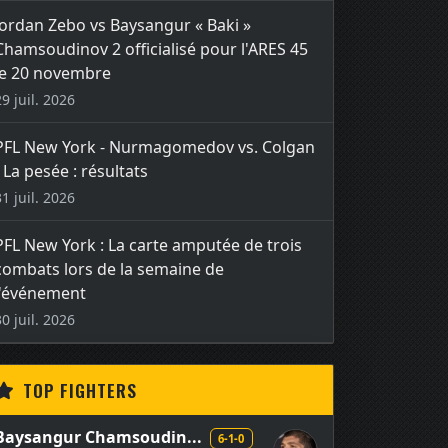
Jordan Zebo vs Baysangur « Baki »
Chamsoudinov 2 officialisé pour l'ARES 45
le 20 novembre
29 juil. 2026
PFL New York - Nurmagomedov vs. Colgan
- La pesée : résultats
31 juil. 2026
PFL New York : La carte amputée de trois
combats lors de la semaine de
l'événement
30 juil. 2026
TOP FIGHTERS
Baysangur Chamsoudin...
6-1-0