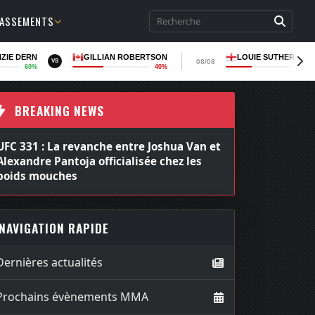
LASSEMENTS
ZIE DERN
GILLIAN ROBERTSON
LOUIE SUTHERLAN
08/08
VS
60%
40%
36
BREAKING NEWS
UFC 331 : La revanche entre Joshua Van et
Alexandre Pantoja officialisée chez les
poids mouches
NAVIGATION RAPIDE
Dernières actualités
Prochains évènements MMA