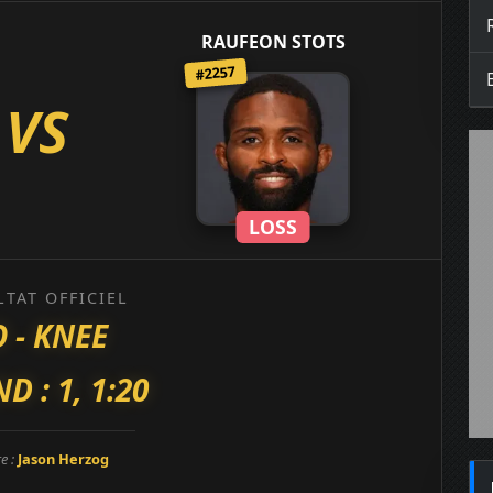
RAUFEON STOTS
#2257
VS
LOSS
LTAT OFFICIEL
 - KNEE
D : 1, 1:20
re :
Jason Herzog