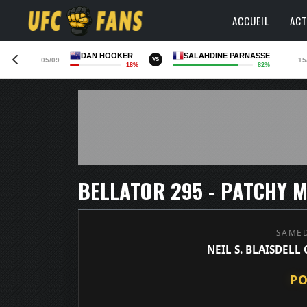
ACCUEIL
ACT
DAN HOOKER
SALAHDINE PARNASSE
05/09
15
VS
18%
82%
BELLATOR 295 - PATCHY M
SAMED
NEIL S. BLAISDELL
PO