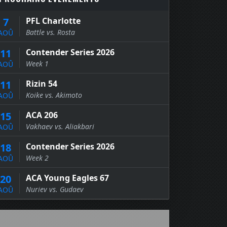
7
PFL Charlotte
Battle vs. Rosta
AOÛ
11
Contender Series 2026
Week 1
AOÛ
11
Rizin 54
Koike vs. Akimoto
AOÛ
15
ACA 206
Vakhaev vs. Aliakbari
AOÛ
18
Contender Series 2026
Week 2
AOÛ
20
ACA Young Eagles 67
Nuriev vs. Gudaev
AOÛ