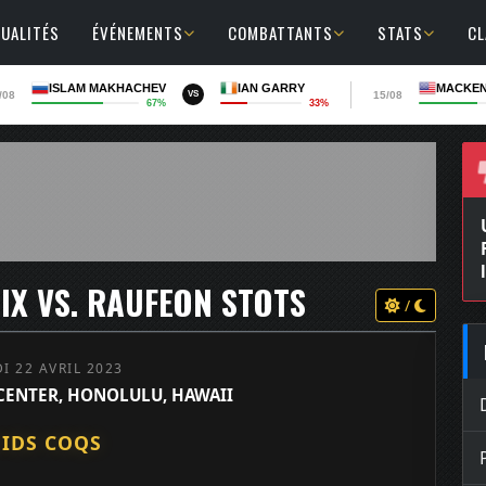
UALITÉS
ÉVÉNEMENTS
COMBATTANTS
STATS
C
ISLAM MAKHACHEV
IAN GARRY
MACKEN
/08
15/08
VS
67%
33%
IX VS. RAUFEON STOTS
/
I 22 AVRIL 2023
 CENTER, HONOLULU, HAWAII
IDS COQS