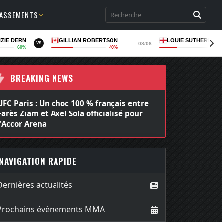
LASSEMENTS
ZIE DERN
GILLIAN ROBERTSON
LOUIE SUTHERLAN
08/08
VS
60%
40%
36
BREAKING NEWS
UFC 331 : Arman Tsarukyan affrontera
finalement Mauricio Ruffy en co-main
event
NAVIGATION RAPIDE
Dernières actualités
Prochains évènements MMA