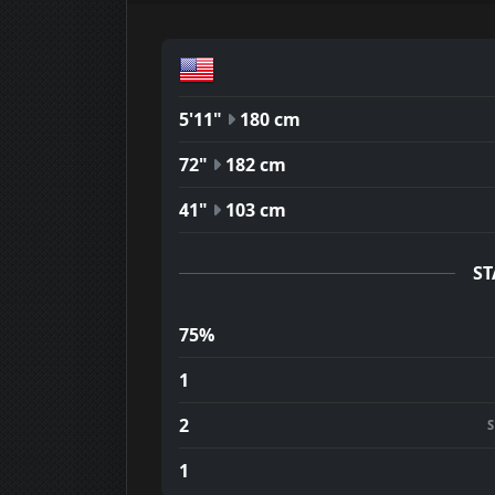
5'11"
180 cm
72"
182 cm
41"
103 cm
ST
75%
1
2
1