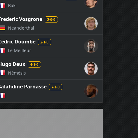
Baki
Frederic Vosgrone
2-0-0
Neanderthal
Cedric Doumbe
2-1-0
Le Meilleur
Hugo Deux
4-1-0
Némésis
Salahdine Parnasse
7-1-0