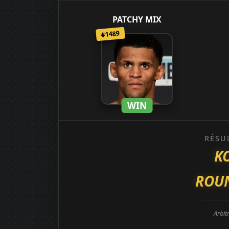
PATCHY MIX
#1489
WIN
RÉSU
KO
ROUN
Arbit