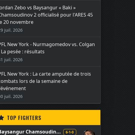
Jordan Zebo vs Baysangur « Baki »
Chamsoudinov 2 officialisé pour l'ARES 45
le 20 novembre
29 juil. 2026
PFL New York - Nurmagomedov vs. Colgan
- La pesée : résultats
31 juil. 2026
PFL New York : La carte amputée de trois
combats lors de la semaine de
l'événement
30 juil. 2026
TOP FIGHTERS
Baysangur Chamsoudin...
6-1-0