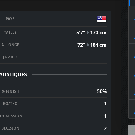
PAYS
5'7"
170 cm
TAILLE
72"
184 cm
ALLONGE
-
JAMBES
ATISTIQUES
50%
% FINISH
1
KO/TKO
1
SOUMISSION
2
DÉCISION