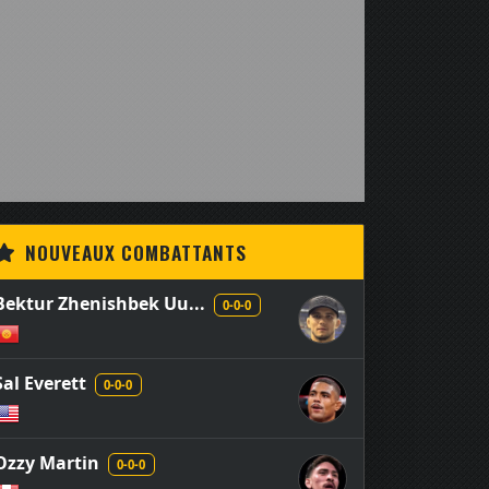
NOUVEAUX COMBATTANTS
Bektur Zhenishbek Uu...
0-0-0
Sal Everett
0-0-0
Ozzy Martin
0-0-0