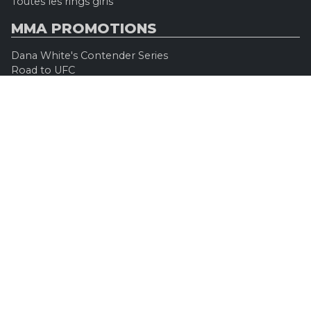
Toutes les rings girls
MMA PROMOTIONS
Dana White's Contender Series
Road to UFC
Professional Fighters League (PFL)
Konfrontacja Sztuk Walki (KSW)
Oktagon MMA
Legacy Fighting Alliance
Cage Warriors Fighting Championship
ARES Fighting Championship
Bellator MMA
Rizzin FF
Invicta FC
Absolute Championship Akhmat
UFC OFFICIEL
Site officiel
UFC TV
UFC Boutique