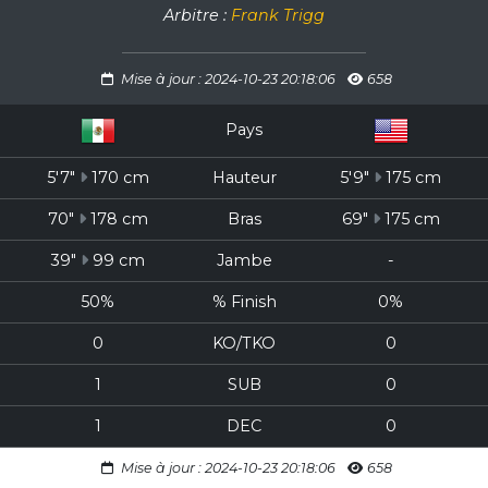
Arbitre :
Frank Trigg
Mise à jour : 2024-10-23 20:18:06
658
Pays
5'7"
170 cm
Hauteur
5'9"
175 cm
70"
178 cm
Bras
69"
175 cm
39"
99 cm
Jambe
-
50%
% Finish
0%
0
KO/TKO
0
1
SUB
0
1
DEC
0
Mise à jour : 2024-10-23 20:18:06
658