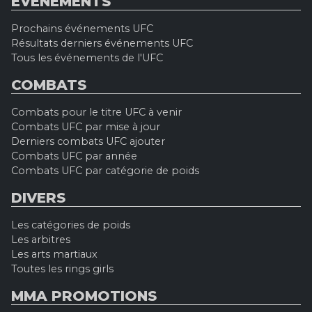
EVÉNEMENTS
Prochains événements UFC
Résultats derniers événements UFC
Tous les événements de l'UFC
COMBATS
Combats pour le titre UFC à venir
Combats UFC par mise à jour
Derniers combats UFC ajouter
Combats UFC par année
Combats UFC par catégorie de poids
DIVERS
Les catégories de poids
Les arbitres
Les arts martiaux
Toutes les rings girls
MMA PROMOTIONS