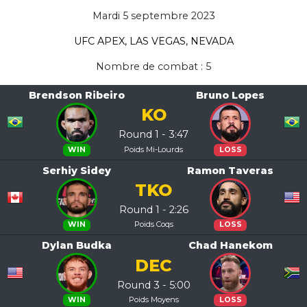
Mardi 5 septembre 2023
UFC APEX, LAS VEGAS, NEVADA
Nombre de combat : 5
Brendson Ribeiro
Bruno Lopes
KO
Round 1 - 3:47
Poids Mi-Lourds
WIN
LOSS
Serhiy Sidey
Ramon Taveras
TKO
Round 1 - 2:26
Poids Coqs
WIN
LOSS
Dylan Budka
Chad Hanekom
DEC
Round 3 - 5:00
Poids Moyens
WIN
LOSS