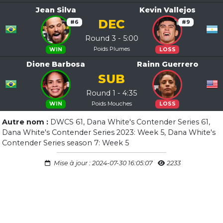
Jean Silva
Kevin Vallejos
DEC
#6
#9
Round 3 - 5:00
Poids Plumes
WIN
LOSS
Dione Barbosa
Rainn Guerrero
SUB
Round 1 - 4:35
Poids Mouches
WIN
LOSS
Autre nom :
DWCS 61, Dana White's Contender Series 61,
Dana White's Contender Series 2023: Week 5, Dana White's
Contender Series season 7: Week 5
Mise à jour : 2024-07-30 16:05:07
2233